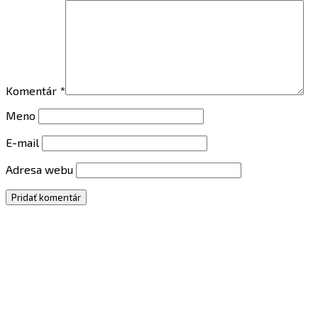
Komentár
*
Meno
E-mail
Adresa webu