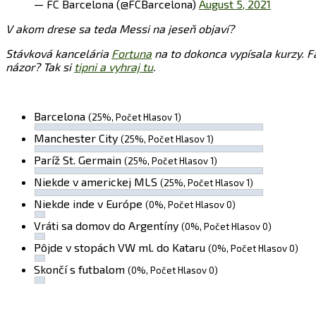
— FC Barcelona (@FCBarcelona)
August 5, 2021
V akom drese sa teda Messi na jeseň objaví?
Stávková kancelária
Fortuna
na to dokonca vypísala kurzy. F
názor? Tak si
tipni a vyhraj tu
.
Barcelona
(25%, Počet Hlasov 1)
Manchester City
(25%, Počet Hlasov 1)
Paríž St. Germain
(25%, Počet Hlasov 1)
Niekde v americkej MLS
(25%, Počet Hlasov 1)
Niekde inde v Európe
(0%, Počet Hlasov 0)
Vráti sa domov do Argentíny
(0%, Počet Hlasov 0)
Pôjde v stopách VW ml. do Kataru
(0%, Počet Hlasov 0)
Skončí s futbalom
(0%, Počet Hlasov 0)