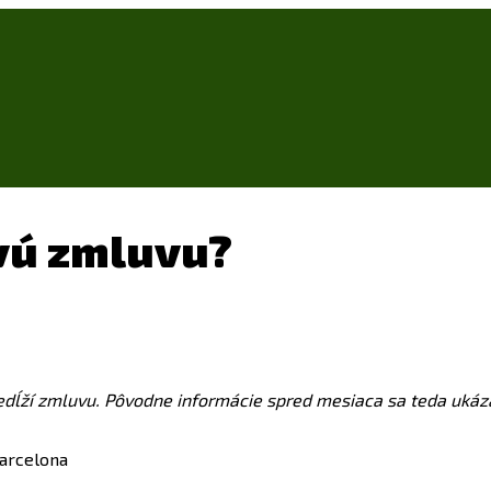
vú zmluvu?
dĺží zmluvu. Pôvodne informácie spred mesiaca sa teda ukázali
Barcelona