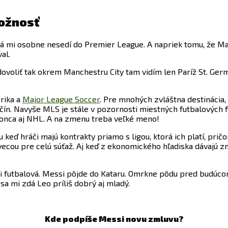
možnosť
á mi osobne nesedí do Premier League. A napriek tomu, že Ma
al.
voliť tak okrem Manchestru City tam vidím len Paríž St. Germa
rika a
Major League Soccer
. Pre mnohých zvláštna destinácia,
nčín. Navyše MLS je stále v pozornosti miestných futbalových 
konca aj NHL. A na zmenu treba veľké meno!
keď hráči majú kontrakty priamo s ligou, ktorá ich platí, pr
ecou pre celú súťaž. Aj keď z ekonomického hľadiska dávajú z
i futbalová. Messi pôjde do Kataru. Omrkne pôdu pred budúc
sa mi zdá Leo príliš dobrý aj mladý.
Kde podpíše Messi novu zmluvu?