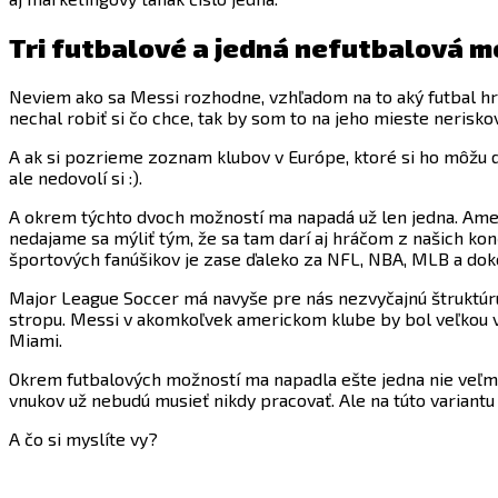
Tri futbalové a jedná nefutbalová 
Neviem ako sa Messi rozhodne, vzhľadom na to aký futbal hr
nechal robiť si čo chce, tak by som to na jeho mieste neriskov
A ak si pozrieme zoznam klubov v Európe, ktoré si ho môžu do
ale nedovolí si :).
A okrem týchto dvoch možností ma napadá už len jedna. Ame
nedajame sa mýliť tým, že sa tam darí aj hráčom z našich ko
športových fanúšikov je zase ďaleko za NFL, NBA, MLB a do
Major League Soccer má navyše pre nás nezvyčajnú štruktúru 
stropu. Messi v akomkoľvek americkom klube by bol veľkou v
Miami.
Okrem futbalových možností ma napadla ešte jedna nie veľm
vnukov už nebudú musieť nikdy pracovať. Ale na túto variantu 
A čo si myslíte vy?