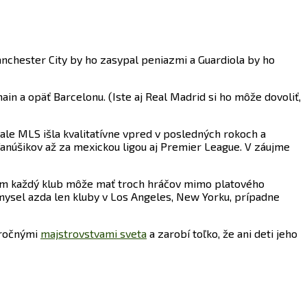
nchester City by ho zasypal peniazmi a Guardiola by ho
in a opäť Barcelonu. (Iste aj Real Madrid si ho môže dovoliť,
 ale MLS išla kvalitatívne vpred v posledných rokoch a
fanúšikov až za mexickou ligou aj Premier League. V záujme
ičom každý klub môže mať troch hráčov mimo platového
mysel azda len kluby v Los Angeles, New Yorku, prípadne
oročnými
majstrovstvami sveta
a zarobí toľko, že ani deti jeho