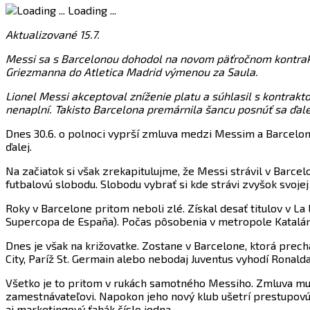
Loading ...
Aktualizované 15.7.
Messi sa s Barcelonou dohodol na novom päťročnom kontrakte
Griezmanna do Atletica Madrid výmenou za Saula.
Lionel Messi akceptoval zníženie platu a súhlasil s kontrakto
nenaplní. Takisto Barcelona premárnila šancu posnúť sa ďale
Dnes 30.6. o polnoci vyprší zmluva medzi Messim a Barcelon
ďalej.
Na začiatok si však zrekapitulujme, že Messi strávil v Barcel
futbalovú slobodu. Slobodu vybrať si kde strávi zvyšok svojej 
Roky v Barcelone pritom neboli zlé. Získal desať titulov v La 
Supercopa de Espaňa). Počas pôsobenia v metropole Katalánska
Dnes je však na križovatke. Zostane v Barcelone, ktorá pre
City, Paríž St. Germain alebo nebodaj Juventus vyhodí Ronald
Všetko je to pritom v rukách samotného Messiho. Zmluva mu 
zamestnávateľovi. Napokon jeho nový klub ušetrí prestupovú č
aj marketingový ťahák číslo jedna.