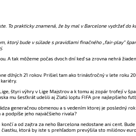
. To prakticky znamená, že by mal v Barcelone vydržať do ko
m, ktorý bude v súlade s pravidlami finačného „fair-play“ špani
j.
ou. A tak môžeme počas dvoch dní keď sa zrovna nehrá žiaden
one dlhých 21 rokov. Prišiel tam ako trinásťročný v lete roku 2
kariéry.
Lige, štyri výhry v Lige Majstrov a k tomu aj zopár trofejí v š
 mu šesťkrát udelili aj Zlatú loptu FIFA pre najlepšieho futb
chádza generačnou obmenou a s vedením ktorej je posledný ro
a a podpíše jeho najväčšieho rivala?
končí a od zajtra za neho Barcelona nedostane ani cent. Bud
iastku, ktorá by iste s prehľadom prevýšila sto miliónov euro.