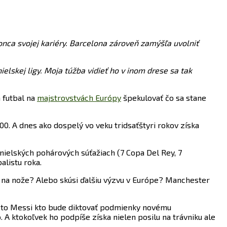
nca svojej kariéry. Barcelona zároveň zamýšľa uvolniť
elskej ligy. Moja túžba vidieť ho v inom drese sa tak
 futbal na
majstrovstvách Európy
špekulovať čo sa stane
000. A dnes ako dospelý vo veku tridsaťštyri rokov získa
panielských pohárových súťažiach (7 Copa Del Rey, 7
alistu roka.
k na nože? Alebo skúsi ďalšiu výzvu v Európe? Manchester
e to Messi kto bude diktovať podmienky novému
 A ktokoľvek ho podpíše získa nielen posilu na trávniku ale