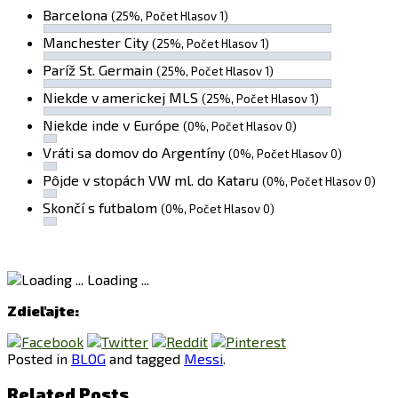
Barcelona
(25%, Počet Hlasov 1)
Manchester City
(25%, Počet Hlasov 1)
Paríž St. Germain
(25%, Počet Hlasov 1)
Niekde v americkej MLS
(25%, Počet Hlasov 1)
Niekde inde v Európe
(0%, Počet Hlasov 0)
Vráti sa domov do Argentíny
(0%, Počet Hlasov 0)
Pôjde v stopách VW ml. do Kataru
(0%, Počet Hlasov 0)
Skončí s futbalom
(0%, Počet Hlasov 0)
Loading ...
Zdieľajte:
Posted in
BLOG
and tagged
Messi
.
Related Posts