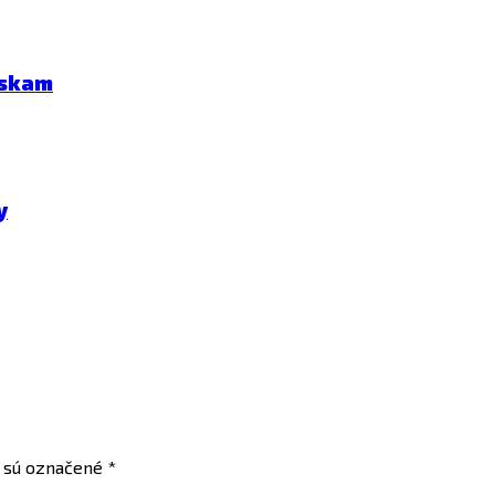
eskam
y
a sú označené
*