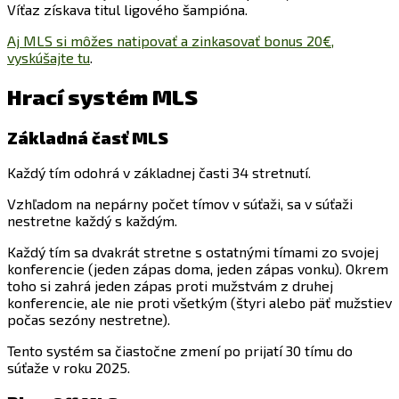
Víťaz získava titul ligového šampióna.
Aj MLS si môžes natipovať a zinkasovať bonus 20€,
vyskúšajte tu
.
Hrací systém MLS
Základná časť MLS
Každý tím odohrá v základnej časti 34 stretnutí.
Vzhľadom na nepárny počet tímov v súťaži, sa v súťaži
nestretne každý s každým.
Každý tím sa dvakrát stretne s ostatnými tímami zo svojej
konferencie (jeden zápas doma, jeden zápas vonku). Okrem
toho si zahrá jeden zápas proti mužstvám z druhej
konferencie, ale nie proti všetkým (štyri alebo päť mužstiev
počas sezóny nestretne).
Tento systém sa čiastočne zmení po prijatí 30 tímu do
súťaže v roku 2025.