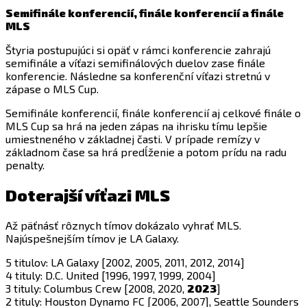
Semifinále konferencií, finále konferencií a finále
MLS
Štyria postupujúci si opäť v rámci konferencie zahrajú
semifinále a víťazi semifinálových duelov zase finále
konferencie. Následne sa konferenční víťazi stretnú v
zápase o MLS Cup.
Semifinále konferencií, finále konferencií aj celkové finále o
MLS Cup sa hrá na jeden zápas na ihrisku tímu lepšie
umiestneného v základnej časti. V prípade remízy v
základnom čase sa hrá predĺženie a potom prídu na radu
penalty.
Doterajší víťazi MLS
Až päťnásť rôznych tímov dokázalo vyhrať MLS.
Najúspešnejším tímov je LA Galaxy.
5 titulov: LA Galaxy [2002, 2005, 2011, 2012, 2014]
4 tituly: D.C. United [1996, 1997, 1999, 2004]
3 tituly: Columbus Crew [2008, 2020,
2023
]
2 tituly: Houston Dynamo FC [2006, 2007], Seattle Sounders