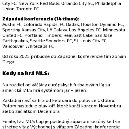
City FC, New York Red Bulls, Orlando City SC, Philadelphia
Union, Toronto FC
Západná konferencia (14 tímov):
Austin FC, Colorado Rapids, FC Dallas, Houston Dynamo FC,
Sporting Kansas City, LA Galaxy, Los Angeles FC, Minnesota
United FC, Portland Timbers, Real Salt Lake, San Jose
Earthquakes, Seattle Sounders FC, St. Louis City FC,
Vancouver Whitecaps FC
Od roku 2025 pribudne do Západnej konferencie tím zo San
Diega.
Kedy sa hrá MLS:
Na rozdiel od väčšiny európskych futbalových líg sa
americká MLS hrá systémom jar – jeseň.
Základná časť sa hrá od Februára do polovice Októbra.
Potom nasleduje play-off, ktoré končí koncom Novembra
alebo začiatkom Decembra.
Finále, tzv. MLS Cup je posledný zápasom sezóny keď sa
stretne víťaz Východnej s víťazom Západnej konferencie.