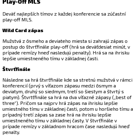
Play-Off MLS
Deväť najlepších tímov z každej konferencie sa zúčastní
play-off MLS.
Wild Card zápas
Mužstvá z ôsmeho a deviateho miesta si zahrajú zápas o
postup do štvrťfinále play-off (hrá sa deväťdesiat minút, v
prípade remízy hneď nasledujú penalty). Hrá sa na ihrisku
lepšie umiestneného tímu v základnej časti.
Štvrťfinále
Následne sa hrá štvrťfinále kde sa stretnú mužstvá v rámci
konferencií (prvý s víťazom zápasu medzi ôsmym a
deviatym, druhý so siedmym, tretí so šiestym a štvrtý s
piatym). Štvrtťfinále sa hrá na dva víťazné zápasy („best of
three“). Pričom sa najprv hrá zápas na ihrisku lepšie
umiestného tímu v základnej časti, potom u horšieho tímu a
prípadný tretí zápas sa zase hrá na ihrisku lepšie
umiestneného tímu v základnej časty. V štvrťfinále v
prípade remízy v základnom hracom čase nasledujú hneď
penalty.