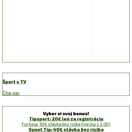
Šport v TV
Čítaj viac
Vyber si svoj bonus!
Tipsport: 20€ len za registráciu
Fortuna: 30€ stávka bez rizika (min.kurz 2,00)
Synot Tip: 40€ stávka bez rizika