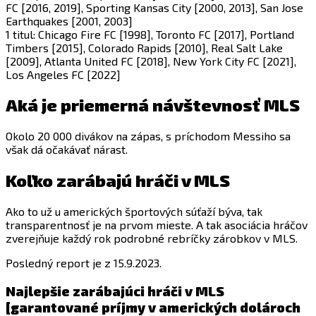
FC [2016, 2019], Sporting Kansas City [2000, 2013], San Jose
Earthquakes [2001, 2003]
1 titul: Chicago Fire FC [1998], Toronto FC [2017], Portland
Timbers [2015], Colorado Rapids [2010], Real Salt Lake
[2009], Atlanta United FC [2018], New York City FC [2021],
Los Angeles FC [2022]
Aká je priemerná návštevnosť MLS
Okolo 20 000 divákov na zápas, s príchodom Messiho sa
však dá očakávať nárast.
Koľko zarábajú hráči v MLS
Ako to už u amerických športových súťaží býva, tak
transparentnosť je na prvom mieste. A tak asociácia hráčov
zverejňuje každý rok podrobné rebríčky zárobkov v MLS.
Posledný report je z 15.9.2023.
Najlepšie zarábajúci hráči v MLS
[garantované príjmy v amerických dolároch