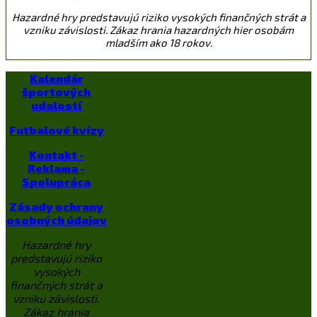
Hazardné hry predstavujú riziko vysokých finančných strát a
vzniku závislosti. Zákaz hrania hazardných hier osobám
mladším ako 18 rokov.
Kalendár
športových
udalostí
Futbalové kvízy
Kontakt -
Reklama -
Spolupráca
Zásady ochrany
osobných údajov
Hazardné hry
predstavujú riziko
vysokých
finančných strát a
vzniku závislosti.
Zákaz hrania