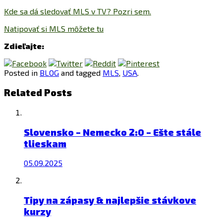
Kde sa dá sledovať MLS v TV? Pozri sem.
Natipovať si MLS môžete tu
Zdieľajte:
Posted in
BLOG
and tagged
MLS
,
USA
.
Related Posts
Slovensko – Nemecko 2:0 – Ešte stále
tlieskam
05.09.2025
Tipy na zápasy & najlepšie stávkove
kurzy