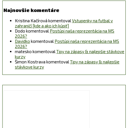
Najnovšie komentáre
Kristina Kačírová
komentoval
Vstupenky na futbal v
zahraničí [kde a ako ich kúpiť]
Dodo
komentoval
Postúpi naša reprezentácia na MS
2026?
Davidko
komentoval
Postúpi naša reprezentácia na MS
2026?
matesko
komentoval
Tipy na zápasy & najlepšie stávkove
kurzy
Šimon Kostrava
komentoval
Tipy na zápasy & najlepšie
stávkove kurzy