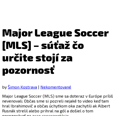
Major League Soccer
[MLS] – súťaž čo
určite stojí za
pozornosť
by
Šimon Kostrava
|
Nekomentované
Major League Soccer (MLS) sme sa doteraz v Európe príliš
nevenovali. Občas sme si pozreli nejaké to video keď tam
hral Ibrahimovič a občas úchytkom oka zachytili ak Albert
Rusnák strelil alebo prihral na gól a došiel o tom
porozprávať na
zraz reprezentácie
.