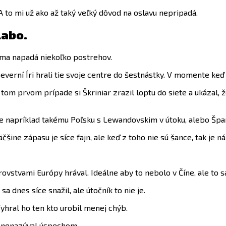
A to mi už ako až taký veľký dôvod na oslavu nepripadá.
labo.
ma napadá niekoľko postrehov.
Severní Íri hrali tie svoje centre do šestnástky. V momente ke
V tom prvom prípade si Škriniar zrazil loptu do siete a ukáza
e napríklad takému Poľsku s Lewandovskim v útoku, alebo Špa
ine zápasu je síce fajn, ale keď z toho nie sú šance, tak je ná
ovstvami Európy hrával. Ideálne aby to nebolo v Číne, ale to s
 dnes síce snažil, ale útočník to nie je.
hral ho ten kto urobil menej chýb.
k nenazýval úspechom.