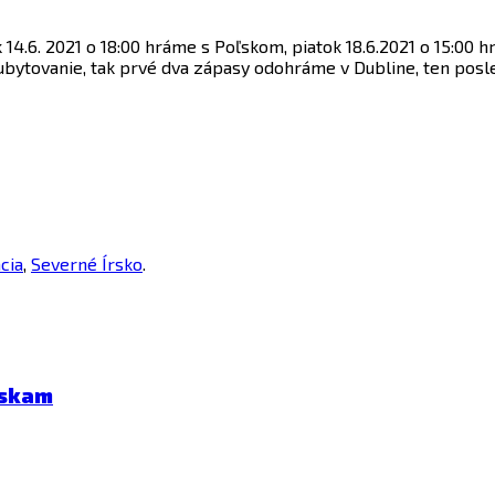
14.6. 2021 o 18:00 hráme s Poľskom, piatok 18.6.2021 o 15:00 h
ubytovanie, tak prvé dva zápasy odohráme v Dubline, ten posl
cia
,
Severné Írsko
.
eskam