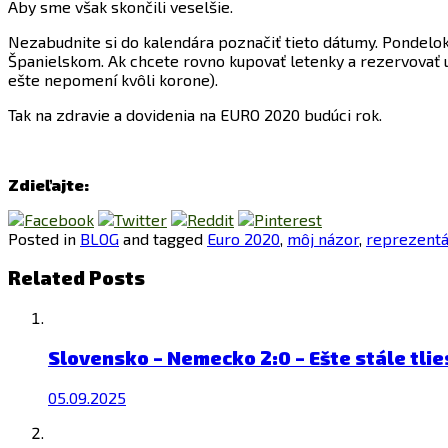
Aby sme však skončili veselšie.
Nezabudnite si do kalendára poznačiť tieto dátumy. Pondelok 
Španielskom. Ak chcete rovno kupovať letenky a rezervovať 
ešte nepomení kvôli korone).
Tak na zdravie a dovidenia na EURO 2020 budúci rok.
Zdieľajte:
Posted in
BLOG
and tagged
Euro 2020
,
môj názor
,
reprezentá
Related Posts
Slovensko – Nemecko 2:0 – Ešte stále tli
05.09.2025