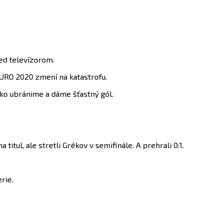
ed televízorom.
EURO 2020 zmení na katastrofu.
tko ubránime a dáme šťastný gól.
titul, ale stretli Grékov v semifinále. A prehrali 0:1.
rie.