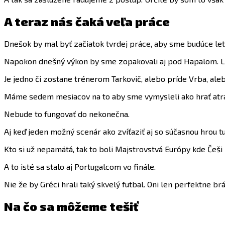
A teraz nás čaká veľa práce
Dnešok by mal byť začiatok tvrdej práce, aby sme budúce let
Napokon dnešný výkon by sme zopakovali aj pod Hapalom. Le
Je jedno či zostane trénerom Tarkovič, alebo príde Vrba, a
Máme sedem mesiacov na to aby sme vymysleli ako hrať atrak
Nebude to fungovať do nekonečna.
Aj keď jeden možný scenár ako zvíťaziť aj so súčasnou hrou t
Kto si už nepamätá, tak to boli Majstrovstvá Európy kde Češi hr
A to isté sa stalo aj Portugalcom vo finále.
Nie že by Gréci hrali taký skvelý futbal. Oni len perfektne brán
Na čo sa môžeme tešiť