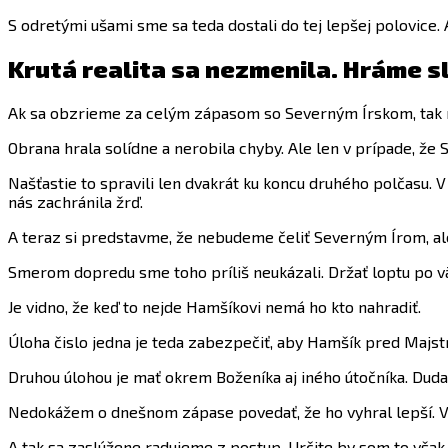
S odretými ušami sme sa teda dostali do tej lepšej polovice. 
Krutá realita sa nezmenila. Hráme s
Ak sa obzrieme za celým zápasom so Severným Írskom, tak 
Obrana hrala solídne a nerobila chyby. Ale len v prípade, že 
Našťastie to spravili len dvakrát ku koncu druhého polčasu. 
nás zachránila žrď.
A teraz si predstavme, že nebudeme čeliť Severným Írom, al
Smerom dopredu sme toho príliš neukázali. Držať loptu po väčš
Je vidno, že keď to nejde Hamšíkovi nemá ho kto nahradiť.
Úloha čislo jedna je teda zabezpečiť, aby Hamšík pred Majstr
Druhou úlohou je mať okrem Boženíka aj iného útočníka. Duda sa
Nedokážem o dnešnom zápase povedať, že ho vyhral lepší. Vy
A tak sa zaslúžene radujeme z postup. Určite by som to vša