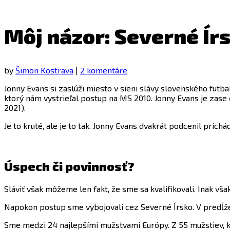
Môj názor: Severné Ír
by
Šimon Kostrava
|
2 komentáre
Jonny Evans si zaslúži miesto v sieni slávy slovenského fut
ktorý nám vystrieľal postup na MS 2010. Jonny Evans je zas
2021).
Je to kruté, ale je to tak. Jonny Evans dvakrát podcenil prich
Úspech či povinnosť?
Sláviť však môžeme len fakt, že sme sa kvalifikovali. Inak vša
Napokon postup sme vybojovali cez Severné Írsko. V predĺže
Sme medzi 24 najlepšími mužstvami Európy. Z 55 mužstiev, kt