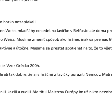
o horko nezaplakali.
n Weiss mladší by nesedel na lavičke v Belfaste ale doma pr
lebo Weiss. Musíme zmeniť spôsob ako hráme, inak sa pre nás 
tívne a útočne. Musíme sa prestať spoliehať na to, že to vše
u je. Vzor Grécko 2004.
ali tak dobre, že aj s hráčmi z lavičky porazili Nemcov. Mali na 
ili, kazili a nudili. Ale titul Majstrov Európy im už nikto nezobe