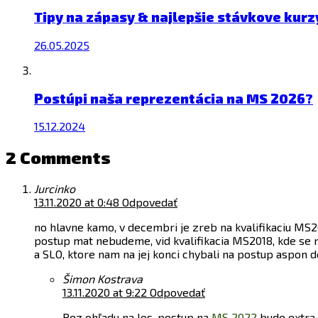
Tipy na zápasy & najlepšie stávkove kurz
26.05.2025
Postúpi naša reprezentácia na MS 2026?
15.12.2024
2 Comments
Jurcinko
13.11.2020 at 0:48
Odpovedať
no hlavne kamo, v decembri je zreb na kvalifikaciu MS
postup mat nebudeme, vid kvalifikacia MS2018, kde se n
a SLO, ktore nam na jej konci chybali na postup aspon
Šimon Kostrava
13.11.2020 at 9:22
Odpovedať
Bez ohľadu na los, postup na
MS 2022
bude extra 