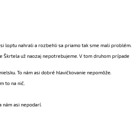
ď si loptu nahrali a rozbehli sa priamo tak sme mali problém.
l, že Škrtela už naozaj nepotrebujeme. V tom druhom prípade
nielsku. To nám asi dobré hlavičkovanie nepomôže.
m to na nič.
a nám asi nepodarí.