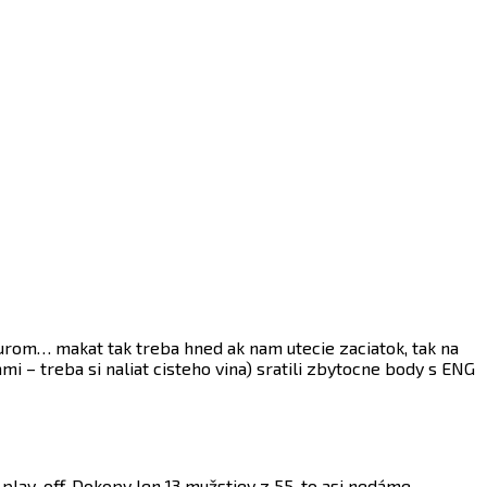
urom… makat tak treba hned ak nam utecie zaciatok, tak na
 – treba si naliat cisteho vina) sratili zbytocne body s ENG
play-off. Dokopy len 13 mužstiev z 55, to asi nedáme,