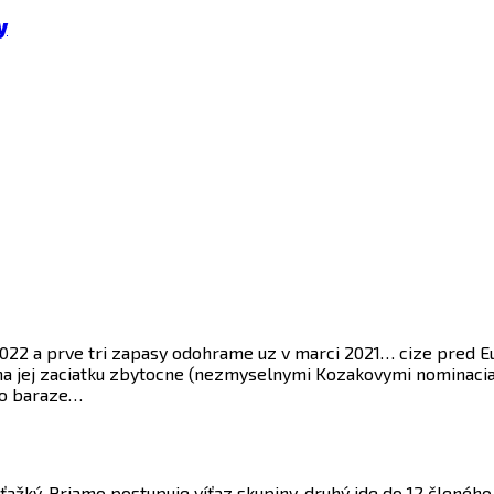
y
2022 a prve tri zapasy odohrame uz v marci 2021… cize pred E
a jej zaciatku zbytocne (nezmyselnymi Kozakovymi nominaciami
 do baraze…
ťažký. Priamo postupuje víťaz skupiny, druhý ide do 12 členého 