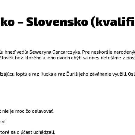
sko – Slovensko (kvalif
balu hneď vedľa Seweryna Gancarczyka. Pre neskoršie narodený
e človek bez ktorého a jeho dvoch chýb sa dnes netešíme z po
ádzajúcu loptu a raz Kucka a raz Ďuriš jeho zaváhanie využili. O
k nie je moc čo oslavovať.
ní.
oré sa o účasť uchádzali.