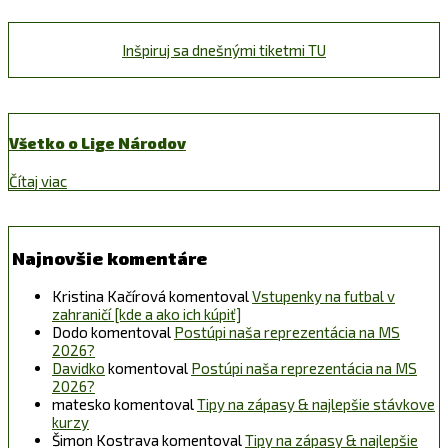
Inšpiruj sa dnešnými tiketmi TU
Všetko o Lige Národov
Čítaj viac
Najnovšie komentáre
Kristina Kačírová
komentoval
Vstupenky na futbal v
zahraničí [kde a ako ich kúpiť]
Dodo
komentoval
Postúpi naša reprezentácia na MS
2026?
Davidko
komentoval
Postúpi naša reprezentácia na MS
2026?
matesko
komentoval
Tipy na zápasy & najlepšie stávkove
kurzy
Šimon Kostrava
komentoval
Tipy na zápasy & najlepšie