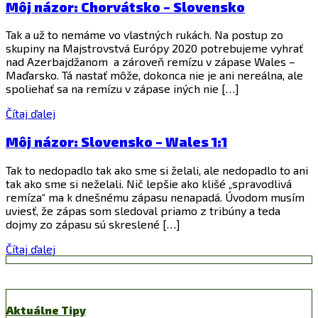
Môj názor: Chorvátsko – Slovensko
Tak a už to nemáme vo vlastných rukách. Na postup zo
skupiny na Majstrovstvá Európy 2020 potrebujeme vyhrať
nad Azerbajdžanom a zároveň remízu v zápase Wales –
Maďarsko. Tá nastať môže, dokonca nie je ani nereálna, ale
spoliehať sa na remízu v zápase iných nie […]
Čítaj ďalej
Môj názor: Slovensko – Wales 1:1
Tak to nedopadlo tak ako sme si želali, ale nedopadlo to ani
tak ako sme si neželali. Nič lepšie ako klišé „spravodlivá
remíza“ ma k dnešnému zápasu nenapadá. Úvodom musím
uviesť, že zápas som sledoval priamo z tribúny a teda
dojmy zo zápasu sú skreslené […]
Čítaj ďalej
Aktuálne Tipy