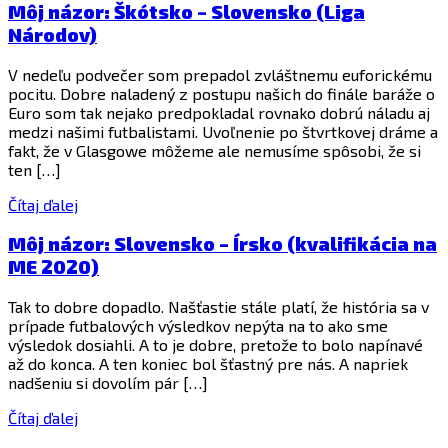
Môj názor: Škótsko – Slovensko (Liga
Národov)
V nedeľu podvečer som prepadol zvláštnemu euforickému
pocitu. Dobre naladený z postupu našich do finále baráže o
Euro som tak nejako predpokladal rovnako dobrú náladu aj
medzi našimi futbalistami. Uvoľnenie po štvrtkovej dráme a
fakt, že v Glasgowe môžeme ale nemusíme spôsobi, že si
ten […]
Čítaj ďalej
Môj názor: Slovensko – Írsko (kvalifikácia na
ME 2020)
Tak to dobre dopadlo. Našťastie stále platí, že história sa v
prípade futbalových výsledkov nepýta na to ako sme
výsledok dosiahli. A to je dobre, pretože to bolo napínavé
až do konca. A ten koniec bol šťastný pre nás. A napriek
nadšeniu si dovolím pár […]
Čítaj ďalej