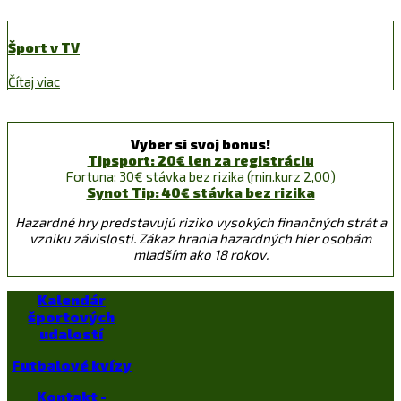
Šport v TV
Čítaj viac
Vyber si svoj bonus!
Tipsport: 20€ len za registráciu
Fortuna: 30€ stávka bez rizika (min.kurz 2,00)
Synot Tip: 40€ stávka bez rizika
Hazardné hry predstavujú riziko vysokých finančných strát a
vzniku závislosti. Zákaz hrania hazardných hier osobám
mladším ako 18 rokov.
Kalendár
športových
udalostí
Futbalové kvízy
Kontakt -