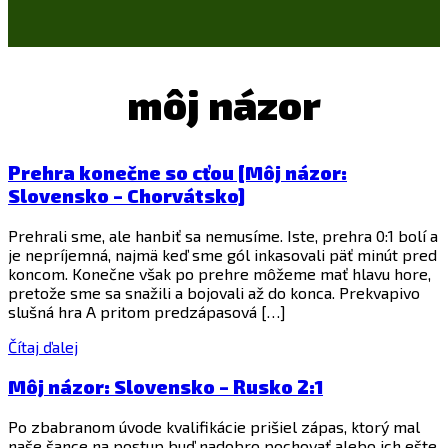
môj názor
Prehra konečne so cťou [Môj názor:
Slovensko – Chorvátsko]
Prehrali sme, ale hanbiť sa nemusíme. Iste, prehra 0:1 bolí a
je nepríjemná, najmä keď sme gól inkasovali päť minút pred
koncom. Konečne však po prehre môžeme mať hlavu hore,
pretože sme sa snažili a bojovali až do konca. Prekvapivo
slušná hra A pritom predzápasová […]
Čítaj ďalej
Môj názor: Slovensko – Rusko 2:1
Po zbabranom úvode kvalifikácie prišiel zápas, ktorý mal
naše šance na postup buď nadobro pochovať alebo ich ešte