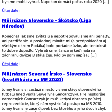
by sme mohli vyhrať. Napokon domáci počas roku 2020 […]
Čítaj ďalej
Môj názor: Slovensko – Škótsko (Liga
Národov)
Konečne! Tak sme zvíťazili a nepotrebovali sme ani penalty,
ani predĺženie. V poslednej minúte mi (a predpokladám aj
všetkým okrem Rodáka) bolo poriadne úzko, ale tentokrát
to dobre dopadlo. Vyhrali sme, šanca aj keď malá na
záchranu divízie B stále žije. Rád by som napísal, […]
Čítaj ďalej
Môj názor: Severné Írsko – Slovensko
(kvalifikácia na ME 2020)
Jonny Evans si zaslúži miesto v sieni slávy slovenského
futbalu hneď vedľa Seweryna Gancarczyka. Pre neskoršie
narodených Gancarczyk je muž, kedysi obranca poľskej
reprezentácie, ktorý nám vystrieľal postup na MS 2010.
Jonny Evans je zase človek bez ktorého a jeho dvoch chýb