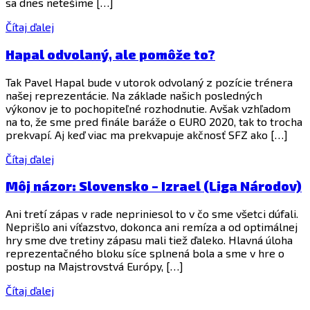
sa dnes netešíme […]
Čítaj ďalej
Hapal odvolaný, ale pomôže to?
Tak Pavel Hapal bude v utorok odvolaný z pozície trénera
našej reprezentácie. Na základe našich posledných
výkonov je to pochopiteľné rozhodnutie. Avšak vzhľadom
na to, že sme pred finále baráže o EURO 2020, tak to trocha
prekvapí. Aj keď viac ma prekvapuje akčnosť SFZ ako […]
Čítaj ďalej
Môj názor: Slovensko – Izrael (Liga Národov)
Ani tretí zápas v rade nepriniesol to v čo sme všetci dúfali.
Neprišlo ani víťazstvo, dokonca ani remíza a od optimálnej
hry sme dve tretiny zápasu mali tiež ďaleko. Hlavná úloha
reprezentačného bloku síce splnená bola a sme v hre o
postup na Majstrovstvá Európy, […]
Čítaj ďalej