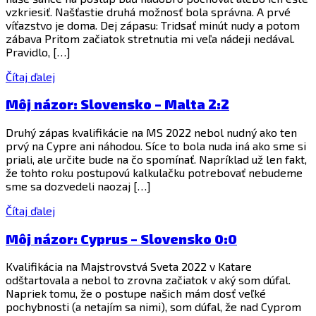
vzkriesiť. Našťastie druhá možnosť bola správna. A prvé
víťazstvo je doma. Dej zápasu: Tridsať minút nudy a potom
zábava Pritom začiatok stretnutia mi veľa nádeji nedával.
Pravidlo, […]
Čítaj ďalej
Môj názor: Slovensko – Malta 2:2
Druhý zápas kvalifikácie na MS 2022 nebol nudný ako ten
prvý na Cypre ani náhodou. Síce to bola nuda iná ako sme si
priali, ale určite bude na čo spomínať. Napríklad už len fakt,
že tohto roku postupovú kalkulačku potrebovať nebudeme
sme sa dozvedeli naozaj […]
Čítaj ďalej
Môj názor: Cyprus – Slovensko 0:0
Kvalifikácia na Majstrovstvá Sveta 2022 v Katare
odštartovala a nebol to zrovna začiatok v aký som dúfal.
Napriek tomu, že o postupe našich mám dosť veľké
pochybnosti (a netajím sa nimi), som dúfal, že nad Cyprom