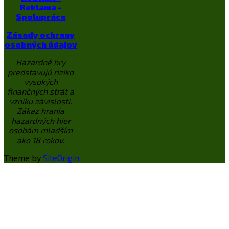
Reklama -
Spolupráca
Zásady ochrany
osobných údajov
Hazardné hry
predstavujú riziko
vysokých
finančných strát a
vzniku závislosti.
Zákaz hrania
hazardných hier
osobám mladším
ako 18 rokov.
Theme by
SiteOrigin