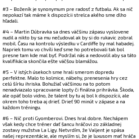
#3 – Boženík je synonymum pre radosť z futbalu. Ak sa nič
nepokazí tak máme k dispozícii strelca akého sme dlho
hľadali.
#4 – Martin Dúbravka sa dnes väčšinu zápasu vyslovene
nudil a nikto by sa mu nečudoval ak by si do rukavic zobral
mobil. Času na kontrolu výsledku v Cardiffe by mal habadej.
Napriek tomu vo chvíli keď sme ho potrebovali tak bol
presne tam kde mal byť. Podržal nás a nedovolil aby sa táto
kvalifikácia skončila ešte väčšou blamážou.
#5 – V istých úsekoch sme hrali smerom dopredu
perfektne. Malo to kolmice, nábehy, prenesenia hry cez
celú šírku ihriska. Bohužiaľ väčšinou na to potom
nenadviazalo spracovanie lopty či finálna prihrávka. Škoda,
ale opäť bolo vidno, že talent by tu aj bol k dispozícii, ale
okrem toho treba aj drieť. Drieť 90 minút v zápase a na
každom tréningu.
#6 – Nič proti Gyomberovi. Dnes hral dobre. Nechápem
však kedy chce tréner dať šancu hráčovi zo základnej
zostavy mužstva La Ligy. Netvrdím, že Valjent je spása
našej reprezentácie, ale myslím si, že je luxusom mať hráča