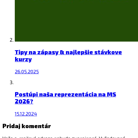
Tipy na zápasy & najlepšie stávkove
kurzy
26.05.2025
Postúpi naša reprezentácia na MS
2026?
15.12.2024
Pridaj komentár