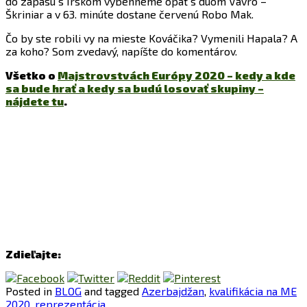
do zápasu s Írskom vybehneme opäť s duom Vavro –
Škriniar a v 63. minúte dostane červenú Robo Mak.
Čo by ste robili vy na mieste Kováčika? Vymenili Hapala? A
za koho? Som zvedavý, napíšte do komentárov.
Všetko o
Majstrovstvách Európy 2020 – kedy a kde
sa bude hrať a kedy sa budú losovať skupiny –
nájdete tu
.
Zdieľajte:
Posted in
BLOG
and tagged
Azerbajdžan
,
kvalifikácia na ME
2020
,
reprezentácia
.