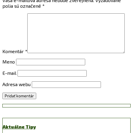
Vaša e-mailová adresa nebude zverejnená.
Vyžadované
polia sú označené
*
Komentár
*
Meno
E-mail
Adresa webu
Aktuálne Tipy