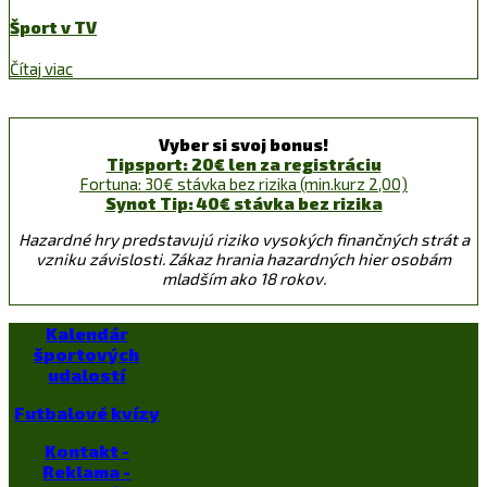
Šport v TV
Čítaj viac
Vyber si svoj bonus!
Tipsport: 20€ len za registráciu
Fortuna: 30€ stávka bez rizika (min.kurz 2,00)
Synot Tip: 40€ stávka bez rizika
Hazardné hry predstavujú riziko vysokých finančných strát a
vzniku závislosti. Zákaz hrania hazardných hier osobám
mladším ako 18 rokov.
Kalendár
športových
udalostí
Futbalové kvízy
Kontakt -
Reklama -