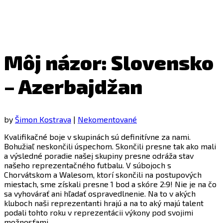
Môj názor: Slovensko
– Azerbajdžan
by
Šimon Kostrava
|
Nekomentované
Kvalifikačné boje v skupinách sú definitívne za nami.
Bohužiaľ neskončili úspechom. Skončili presne tak ako mali
a výsledné poradie našej skupiny presne odráža stav
našeho reprezentačného futbalu. V súbojoch s
Chorvátskom a Walesom, ktorí skončili na postupových
miestach, sme získali presne 1 bod a skóre 2:9! Nie je na čo
sa vyhovárať ani hľadať ospravedlnenie. Na to v akých
kluboch naši reprezentanti hrajú a na to aký majú talent
podali tohto roku v reprezentácii výkony pod svojimi
možnosťami.