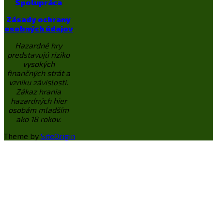
Spolupráca
Zásady ochrany
osobných údajov
Hazardné hry
predstavujú riziko
vysokých
finančných strát a
vzniku závislosti.
Zákaz hrania
hazardných hier
osobám mladším
ako 18 rokov.
Theme by
SiteOrigin