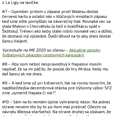
z La Ligy na lavičke.
#7 – Gyomber pritom v zápase proti Walesu dostal
červenú kartu a oslabil nás v kľúčových minútach zápasu
keď sme ešte pomýšľali na záverečný tlak. Rovnaká vec sa
stala Makovi v Chorvátsku (a tiež o kvalifikáciu späť v
Škótsku). Tréneri ako keby stále robili rovnaké veci a dúfali,
že dostanú iný výsledok. Ďalší dôvod na to aby dnes dostal
šancu Valjent.
Vycestujte na ME 2020 so zľavou –
Aktuálne ponuky
futbalových zájazdov cestovných kancelárii
#8 – Aby som nebol nespravodlivý k Hapalovi musím
napísať, že sa mi páčilo, že poslal do hry Mráza. Kedy mu
dať šancu ak nie dnes.
#9 – A keď sme už pri tréneroch, tak na rovinu hovorím, že
najdôležitejšia decembrová otázka pre Výkonný výbor SFZ
znie „vymeniť Hapala či nie?“.
#10 – Sám na to nemám úplne vyhranený názor. Na jednej
strane neviem kto by to po ňom mal prebrať. (Desím sa
návratu Weissa staršieho). Na strane druhej sa obávam, že