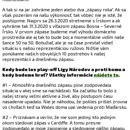
A tak si na jar zahráme jeden alebo dva „zápasy roka“. Ak sa
však pozerám na našu výkonnosť, tak vôbec nie je isté, že
postúpime. Najprv sa 26.3.2020 stretneme s Írskom a ak
vyhráme tak 31.3.2020 s víťazom zápasu Bosna – Severné
Írsko. V prvom zápase budeme mať výhodu domáceho
prostredia ale aj tak to bude boj a momentálne vidím naše
šance 50 na 50. Bohužiaľ, ale je na čase prestať vidieť
situáciu s našou reprezentáciou ružovo. Nižšie vám
ponúkame našich obvyklých 10 postrehov k našej
reprezentácii a dnešnému zápasu.
Kedy bude los play-off Ligy Národov a proti komu a
kedy budeme hrať? Všetky informácie
nájdete tu
.
#1 – Atmosféra dnešného zápasu plne zodpovedala
situácia v akej sme sa nachádzali. Na začiatku to bolo z
našej strany veľmi aktívne a živé, aby postupom času
nasadenie upadalo. Nie je náhodou, že pokles prišiel zrovna
vo chvíľach keď sa Wales doma ujal vedenia proti Maďarsku.
#2 – Priznávam a verím, že nie som jediný, kto jedným
okom sledoval zápas v Cardiffe. A tomu presne
zodpovedalo aj moje zapojenie a sledovanie nášho zápasu.