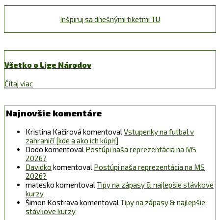
Inšpiruj sa dnešnými tiketmi TU
Všetko o Lige Národov
Čítaj viac
Najnovšie komentáre
Kristina Kačírová
komentoval
Vstupenky na futbal v
zahraničí [kde a ako ich kúpiť]
Dodo
komentoval
Postúpi naša reprezentácia na MS
2026?
Davidko
komentoval
Postúpi naša reprezentácia na MS
2026?
matesko
komentoval
Tipy na zápasy & najlepšie stávkove
kurzy
Šimon Kostrava
komentoval
Tipy na zápasy & najlepšie
stávkove kurzy