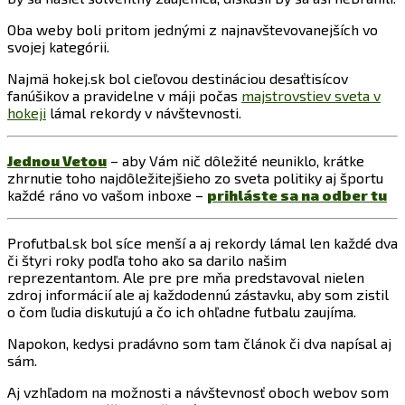
Oba weby boli pritom jednými z najnavštevovanejších vo
svojej kategórii.
Najmä hokej.sk bol cieľovou destináciou desaťtisícov
fanúšikov a pravidelne v máji počas
majstrovstiev sveta v
hokeji
lámal rekordy v návštevnosti.
Jednou Vetou
– aby Vám nič dôležité neuniklo, krátke
zhrnutie toho najdôležitejšieho zo sveta politiky aj športu
každé ráno vo vašom inboxe –
prihláste sa na odber tu
Profutbal.sk bol síce menší a aj rekordy lámal len každé dva
či štyri roky podľa toho ako sa darilo našim
reprezentantom. Ale pre pre mňa predstavoval nielen
zdroj informácií ale aj každodennú zástavku, aby som zistil
o čom ľudia diskutujú a čo ich ohľadne futbalu zaujíma.
Napokon, kedysi pradávno som tam článok či dva napísal aj
sám.
Aj vzhľadom na možnosti a návštevnosť oboch webov som