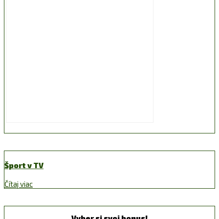
Šport v TV
Čítaj viac
Vyber si svoj bonus!