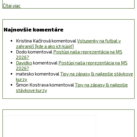
Čítaj viac
Najnovšie komentáre
Kristina Kačírová
komentoval
Vstupenky na futbal v
zahraničí [kde a ako ich kúpiť]
Dodo
komentoval
Postúpi naša reprezentácia na MS
2026?
Davidko
komentoval
Postúpi naša reprezentácia na MS
2026?
matesko
komentoval
Tipy na zápasy & najlepšie stávkove
kurzy
Šimon Kostrava
komentoval
Tipy na zápasy & najlepšie
stávkove kurzy