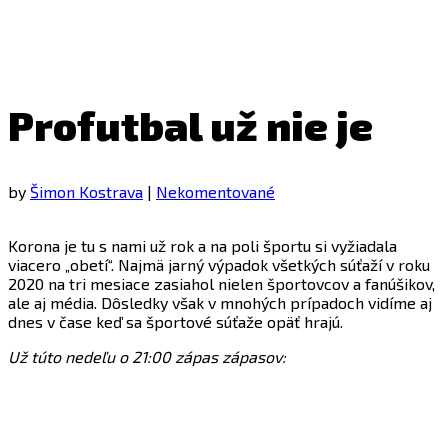
Profutbal už nie je
by
Šimon Kostrava
|
Nekomentované
Korona je tu s nami už rok a na poli športu si vyžiadala
viacero „obetí“. Najmä jarný výpadok všetkých súťaží v roku
2020 na tri mesiace zasiahol nielen športovcov a fanúšikov,
ale aj média. Dôsledky však v mnohých prípadoch vidíme aj
dnes v čase keď sa športové súťaže opäť hrajú.
Už túto nedeľu o 21:00 zápas zápasov: