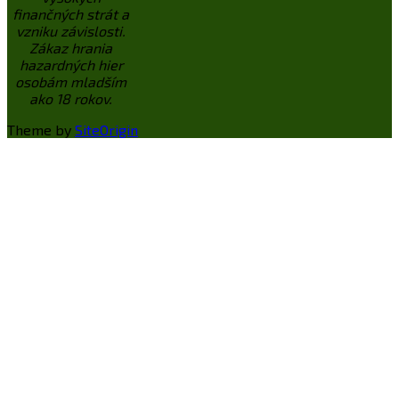
finančných strát a
vzniku závislosti.
Zákaz hrania
hazardných hier
osobám mladším
ako 18 rokov.
Theme by
SiteOrigin