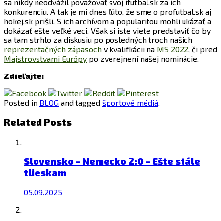
sa nikdy neodvážil považovať svoj ifutbal.sk za ich
konkurenciu. A tak je mi dnes ľúto, že sme o profutbal.sk aj
hokej.sk prišli. S ich archívom a popularitou mohli ukázať a
dokázať ešte veľké veci. Však si iste viete predstaviť čo by
sa tam strhlo za diskusiu po posledných troch našich
reprezentačných zápasoch
v kvalifkácii na
MS 2022
, či pred
Majstrovstvami Európy
po zverejnení našej nominácie.
Zdieľajte:
Posted in
BLOG
and tagged
športové médiá
.
Related Posts
Slovensko – Nemecko 2:0 – Ešte stále
tlieskam
05.09.2025