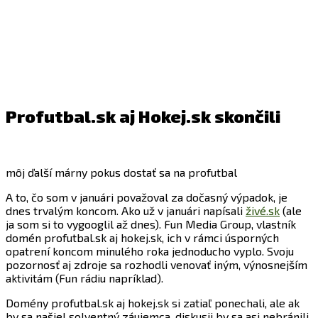
Profutbal.sk aj Hokej.sk skončili
môj ďalší márny pokus dostať sa na profutbal
A to, čo som v januári považoval za dočasný výpadok, je
dnes trvalým koncom. Ako už v januári napísali
živé.sk
(ale
ja som si to vygooglil až dnes). Fun Media Group, vlastník
domén profutbal.sk aj hokej.sk, ich v rámci úsporných
opatrení koncom minulého roka jednoducho vyplo. Svoju
pozornosť aj zdroje sa rozhodli venovať iným, výnosnejším
aktivitám (Fun rádiu napríklad).
Domény profutbal.sk aj hokej.sk si zatiaľ ponechali, ale ak
by sa našiel solventný záujemca, diskusii by sa asi nebránili.