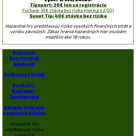
Tipsport: 20€ len za registráciu
Fortuna: 30€ stávka bez rizika (min.kurz 2,00)
Synot Tip: 40€ stávka bez rizika
Hazardné hry predstavujú riziko vysokých finančných strát a
vzniku závislosti. Zákaz hrania hazardných hier osobám
mladším ako 18 rokov.
Kalendár
športových
udalostí
Futbalové kvízy
Kontakt -
Reklama -
Spolupráca
Zásady ochrany
osobných údajov
Hazardné hry
predstavujú riziko
vysokých