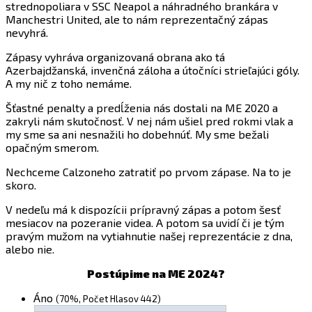
strednopoliara v SSC Neapol a náhradného brankára v
Manchestri United, ale to nám reprezentačný zápas
nevyhrá.
Zápasy vyhráva organizovaná obrana ako tá
Azerbajdžanská, invenčná záloha a útočníci strieľajúci góly.
A my nič z toho nemáme.
Šťastné penalty a predĺženia nás dostali na ME 2020 a
zakryli nám skutočnosť. V nej nám ušiel pred rokmi vlak a
my sme sa ani nesnažili ho dobehnúť. My sme bežali
opačným smerom.
Nechceme Calzoneho zatratiť po prvom zápase. Na to je
skoro.
V nedeľu má k dispozícii prípravný zápas a potom šesť
mesiacov na pozeranie videa. A potom sa uvidí či je tým
pravým mužom na vytiahnutie našej reprezentácie z dna,
alebo nie.
Postúpime na ME 2024?
Áno
(70%, Počet Hlasov 442)