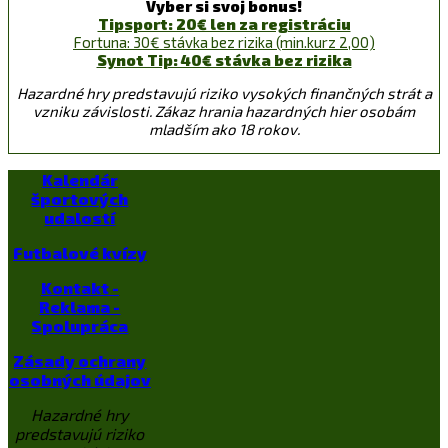
Vyber si svoj bonus!
Tipsport: 20€ len za registráciu
Fortuna: 30€ stávka bez rizika (min.kurz 2,00)
Synot Tip: 40€ stávka bez rizika
Hazardné hry predstavujú riziko vysokých finančných strát a
vzniku závislosti. Zákaz hrania hazardných hier osobám
mladším ako 18 rokov.
Kalendár
športových
udalostí
Futbalové kvízy
Kontakt -
Reklama -
Spolupráca
Zásady ochrany
osobných údajov
Hazardné hry
predstavujú riziko