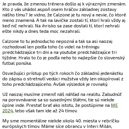
Je pravda, že zmenou trénera došlo aj k výrazným zmenám.
Kto z vás uhádol aspoň osem hráčov základnej zostavy
nášho tímu? Je vidno, že Calzone je tu nový a nevie, čo ktoré
meno znamená. A tak na lavičke zostali tí, ktorí hrali vždy aj
keď nič nehrali. Na ihrisko sa zase dostali tí, ktorí nehrali
ešte nikdy a dnes teda moc nezahrali.
Calzone to tu jednoducho nepozná a tak sa asi naozaj
rozhodoval len podľa toho čo videl na tréningu
predchádzajúce tri dni a na youtube predchádzajúce tri
týždne. Hralo to čo je podľa neho to najlepšie čo slovenský
futbal ponúka.
Osviežujúci prístup po tých rokoch čo základnú jedenástku
do zápisu o stretnutí vedúci mužstva vždy len okopíroval z
toho predchádzajúceho. Avšak výsledok je rovnaký.
Už naozaj musíme zmeniť náš náhľad na realitu. Zabudnúť
na porovnávanie sa so susednými štátmi, tie sú niekde
úplne inde. Prestať brať ako istotu, že postúpime na
ME
2024
, lebo však tam ide až 24 tímov.
My sme momentálne niekde okolo 40. miesta v rebríčku
európskych tímov. Máme síce obrancu v Interi Milán,