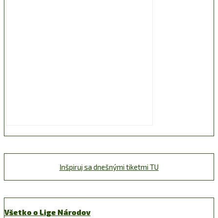
Inšpiruj sa dnešnými tiketmi TU
Všetko o Lige Národov