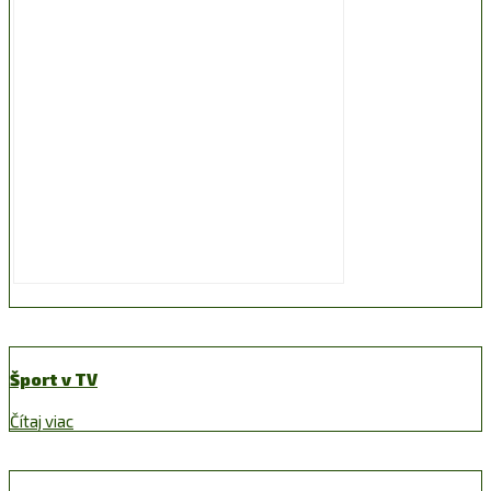
Šport v TV
Čítaj viac