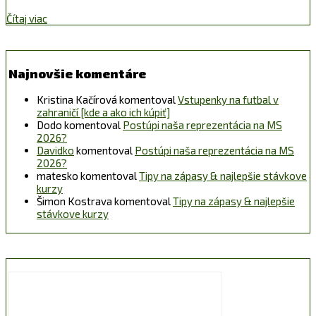
Čítaj viac
Najnovšie komentáre
Kristina Kačírová
komentoval
Vstupenky na futbal v
zahraničí [kde a ako ich kúpiť]
Dodo
komentoval
Postúpi naša reprezentácia na MS
2026?
Davidko
komentoval
Postúpi naša reprezentácia na MS
2026?
matesko
komentoval
Tipy na zápasy & najlepšie stávkove
kurzy
Šimon Kostrava
komentoval
Tipy na zápasy & najlepšie
stávkove kurzy