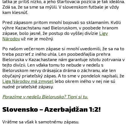
latka je príliš nízko, a jeho štartovacia pozícia je tak ideálna.
Zdá sa, že sa sme sa mýlili. V slovenskom futbale je vždy
kam klesnúť.
Pred zápasom pritom mnohí bojovali so sklamaním. Kvôli
výhre Kazachstanu nad Bieloruskom, v poobede hranom
zápase, bolo jasné, že postup do vyššej divízie
Ligy
Národov
už nie je možný.
Po našom večernom zápase si mnohí uvedomili, že sa na to
treba pozrieť z iného uhla. Len poobedňajšia prehra
Bieloruska v Kazachastane nám garantuje istotu zotrvania v
tejto divízii. Len vďaka tomu to nebude v nedeľu s
Bieloruskom nervy drásajúca dráma o záchranu, ale len
obyčajný priateľský zápas. A to sme v pondelok napísali, že
Liga Národov má zmysel
lebo okrem iného v nej nie sú
nudné priateľské zápasy.
Porazíme v nedeľu Bielorusko? Tipni si tu.
Slovensko – Azerbajdžan 1:2!
Vráťme sa však k samotnému zápasu.