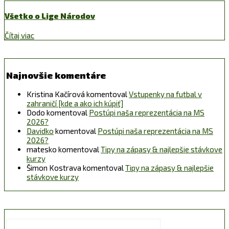
Všetko o Lige Národov
Čítaj viac
Najnovšie komentáre
Kristina Kačírová
komentoval
Vstupenky na futbal v
zahraničí [kde a ako ich kúpiť]
Dodo
komentoval
Postúpi naša reprezentácia na MS
2026?
Davidko
komentoval
Postúpi naša reprezentácia na MS
2026?
matesko
komentoval
Tipy na zápasy & najlepšie stávkove
kurzy
Šimon Kostrava
komentoval
Tipy na zápasy & najlepšie
stávkove kurzy