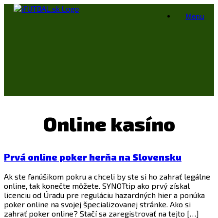
Skip
Menu
to
content
Online kasíno
Prvá online poker herňa na Slovensku
Ak ste fanúšikom pokru a chceli by ste si ho zahrať legálne
online, tak konečte môžete. SYNOTtip ako prvý získal
licenciu od Úradu pre reguláciu hazardných hier a ponúka
poker online na svojej špecializovanej stránke. Ako si
zahrať poker online? Stačí sa zaregistrovať na tejto […]