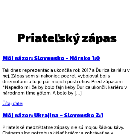
Priateľský zápas
Môj názor: Slovensko – Nórsko 1:0
Tak dnes reprezentácia ukončila rok 2017 a Ďurica kariéru v
nej. Zápas som si nakoniec pozrel, vybojoval boj s
driemotami a tu je pár mojich postrehov. Pred zápasom
*Napadlo mi, že by bolo fajn keby Ďurica ukončil kariéru v
národnom tíme gólom. A bolo by […]
Čítaj ďalej
Môj názor: Ukrajina – Slovensko 2:1
Priateľské medzištátne zápasy nie sú mojou šálkou kávy.
Chápem síce potrebu skúšať hráčov a zohrávať sa v