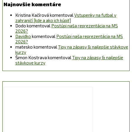
Najnovšie komentáre
Kristina Kačírová
komentoval
Vstupenky na futbal v
zahraničí [kde a ako ich kúpiť]
Dodo
komentoval
Postúpi naša reprezentácia na MS
2026?
Davidko
komentoval
Postúpi naša reprezentácia na MS
2026?
matesko
komentoval
Tipy na zápasy & najlepšie stávkove
kurzy
Šimon Kostrava
komentoval
Tipy na zápasy & najlepšie
stávkove kurzy