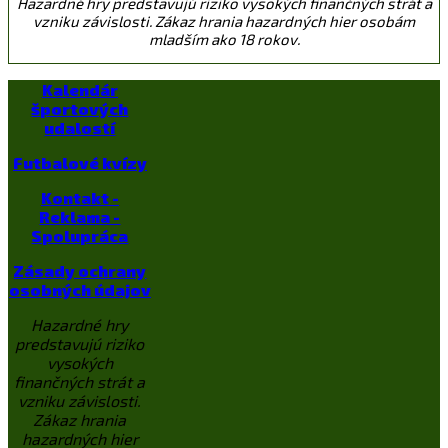
Hazardné hry predstavujú riziko vysokých finančných strát a
vzniku závislosti. Zákaz hrania hazardných hier osobám
mladším ako 18 rokov.
Kalendár
športových
udalostí
Futbalové kvízy
Kontakt -
Reklama -
Spolupráca
Zásady ochrany
osobných údajov
Hazardné hry
predstavujú riziko
vysokých
finančných strát a
vzniku závislosti.
Zákaz hrania
hazardných hier