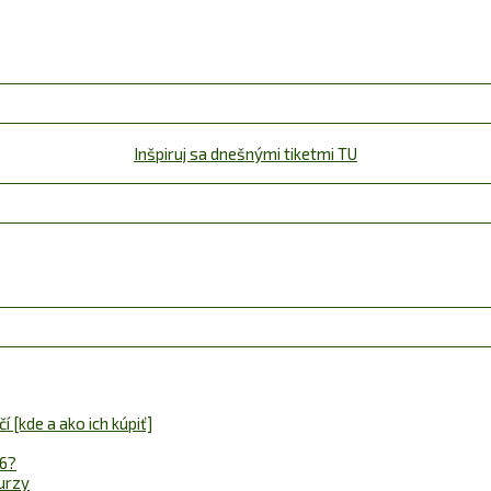
Inšpiruj sa dnešnými tiketmi TU
 [kde a ako ich kúpiť]
26?
urzy