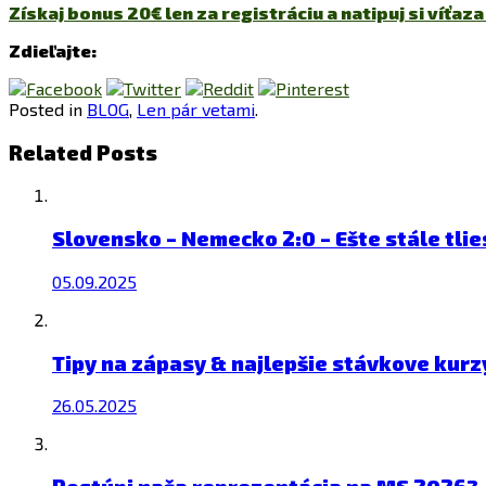
Získaj bonus 20€ len za registráciu a natipuj si víťaza
Zdieľajte:
Posted in
BLOG
,
Len pár vetami
.
Related Posts
Slovensko – Nemecko 2:0 – Ešte stále tli
05.09.2025
Tipy na zápasy & najlepšie stávkove kurz
26.05.2025