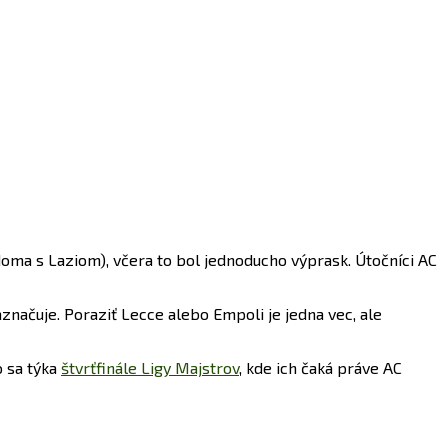
. doma s Laziom), včera to bol jednoducho výprask. Útočníci AC
naznačuje. Poraziť Lecce alebo Empoli je jedna vec, ale
o sa týka
štvrťfinále Ligy Majstrov
, kde ich čaká práve AC