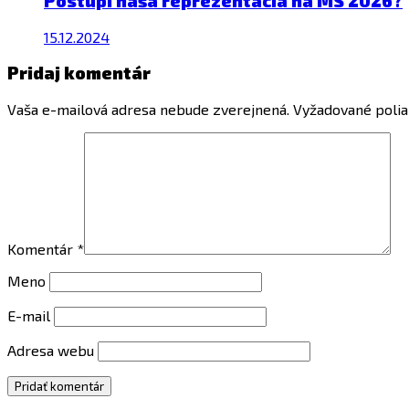
Postúpi naša reprezentácia na MS 2026?
15.12.2024
Pridaj komentár
Vaša e-mailová adresa nebude zverejnená.
Vyžadované poli
Komentár
*
Meno
E-mail
Adresa webu