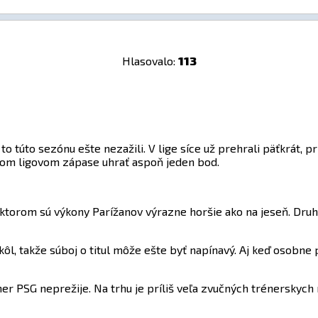
Hlasovalo:
113
to túto sezónu ešte nezažili. V lige síce už prehrali päťkrát, p
com ligovom zápase uhrať aspoň jeden bod.
orom sú výkony Parížanov výrazne horšie ako na jeseň. Druh
kôl, takže súboj o titul môže ešte byť napínavý. Aj keď osob
r PSG neprežije. Na trhu je príliš veľa zvučných trénerskych mi