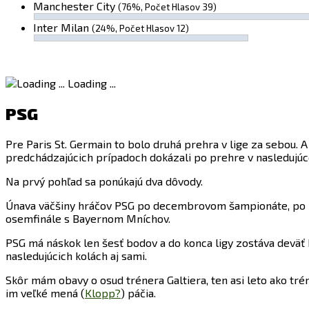
Manchester City
(76%, Počet Hlasov 39)
Inter Milan
(24%, Počet Hlasov 12)
Loading ...
PSG
Pre Paris St. Germain to bolo druhá prehra v lige za sebou. A 
predchádzajúcich prípadoch dokázali po prehre v nasledujú
Na prvý pohľad sa ponúkajú dva dôvody.
Únava väčšiny hráčov PSG po decembrovom šampionáte, po kt
osemfinále s Bayernom Mníchov.
PSG má náskok len šesť bodov a do konca ligy zostáva deväť 
nasledujúcich kolách aj sami.
Skôr mám obavy o osud trénera Galtiera, ten asi leto ako tréne
im veľké mená (
Klopp?
) páčia.