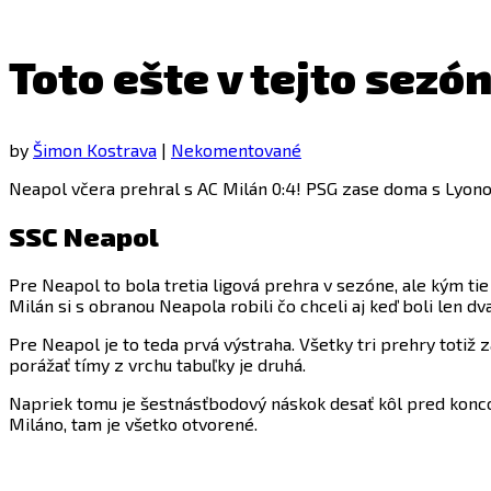
Toto ešte v tejto sezón
by
Šimon Kostrava
|
Nekomentované
Neapol včera prehral s AC Milán 0:4! PSG zase doma s Lyono
SSC Neapol
Pre Neapol to bola tretia ligová prehra v sezóne, ale kým tie 
Milán si s obranou Neapola robili čo chceli aj keď boli len dva
Pre Neapol je to teda prvá výstraha. Všetky tri prehry totiž
porážať tímy z vrchu tabuľky je druhá.
Napriek tomu je šestnásťbodový náskok desať kôl pred konco
Miláno, tam je všetko otvorené.