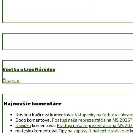
Všetko o Lige Národov
Čítaj viac
Najnovšie komentáre
Kristina Kačírová
komentoval
Vstupenky na futbal v zahraničí
Dodo
komentoval
Postúpi naša reprezentácia na MS 2026?
Davidko
komentoval
Postúpi naša reprezentácia na MS 20
matesko
komentoval
Tipy na zápasy & najlepšie stávkove k