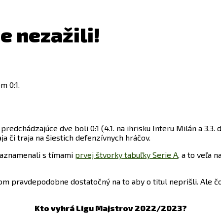
e nezažili!
m 0:1.
predchádzajúce dve boli 0:1 (4.1. na ihrisku Interu Milán a 3.3
ja či traja na šiestich defenzívnych hráčov.
 zaznamenali s tímami
prvej štvorky tabuľky Serie A
, a to veľa 
m pravdepodobne dostatočný na to aby o titul neprišli. Ale č
Kto vyhrá Ligu Majstrov 2022/2023?