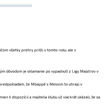
ričom všetky prehry prišli v tomto roku, ale v
ým dôvodom je sklamanie po vypadnutí z Ligy Majstrov v
ne predpokladám, že Mbappé s Messim to uhrajú v
en k dispozícii a majitelia klubu už viackrát ukázali, že sa