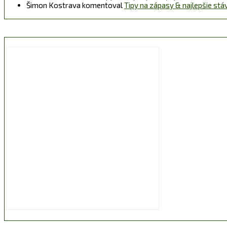
Šimon Kostrava
komentoval
Tipy na zápasy & najlepšie st