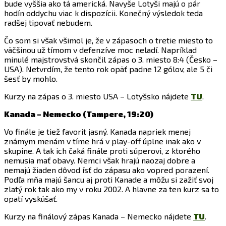
bude vyššia ako tá americká. Navyše Lotyši majú o pár
hodín oddychu viac k dispozícii. Konečný výsledok teda
radšej tipovať nebudem.
Čo som si však všimol je, že v zápasoch o tretie miesto to
väčšinou už tímom v defenzíve moc neladí. Napríklad
minulé majstrovstvá skončil zápas o 3. miesto 8:4 (Česko –
USA). Netvrdím, že tento rok opäť padne 12 gólov, ale 5 či
šesť by mohlo.
Kurzy na zápas o 3. miesto USA – Lotyšsko nájdete
TU
.
Kanada – Nemecko (Tampere, 19:20)
Vo finále je tiež favorit jasný. Kanada napriek menej
známym menám v tíme hrá v play-off úplne inak ako v
skupine. A tak ich čaká finále proti súperovi, z ktorého
nemusia mať obavy. Nemci však hrajú naozaj dobre a
nemajú žiaden dôvod ísť do zápasu ako vopred porazení.
Podľa mňa majú šancu aj proti Kanade a môžu si zažiť svoj
zlatý rok tak ako my v roku 2002. A hlavne za ten kurz sa to
opatí vyskúšať.
Kurzy na finálový zápas Kanada – Nemecko nájdete
TU
.