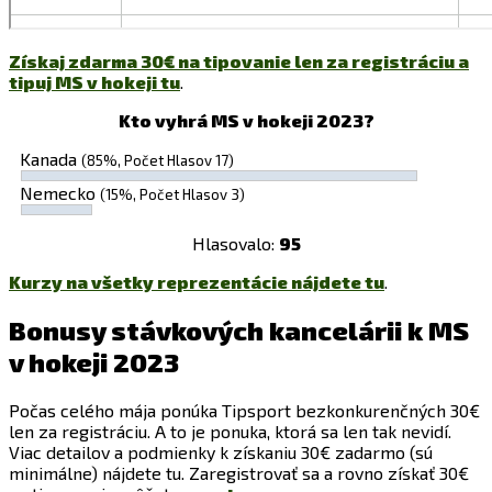
Získaj zdarma 30€ na tipovanie len za registráciu a
tipuj MS v hokeji tu
.
Kto vyhrá MS v hokeji 2023?
Kanada
(85%, Počet Hlasov 17)
Nemecko
(15%, Počet Hlasov 3)
Hlasovalo:
95
Kurzy na všetky reprezentácie nájdete tu
.
Bonusy stávkových kancelárii k
MS
v hokeji 2023
Počas celého mája ponúka Tipsport bezkonkurenčných 30€
len za registráciu. A to je ponuka, ktorá sa len tak nevidí.
Viac detailov a podmienky k získaniu 30€ zadarmo (sú
minimálne) nájdete tu. Zaregistrovať sa a rovno získať 30€