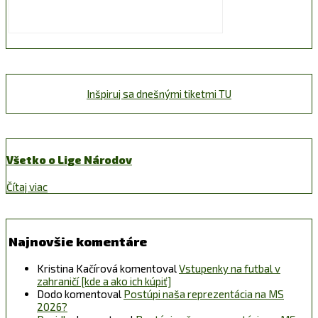
Inšpiruj sa dnešnými tiketmi TU
Všetko o Lige Národov
Čítaj viac
Najnovšie komentáre
Kristina Kačírová
komentoval
Vstupenky na futbal v
zahraničí [kde a ako ich kúpiť]
Dodo
komentoval
Postúpi naša reprezentácia na MS
2026?