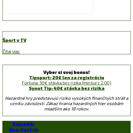
Šport v TV
Čítaj viac
Vyber si svoj bonus!
Tipsport: 20€ len za registráciu
Fortuna: 30€ stávka bez rizika (min.kurz 2,00)
Synot Tip: 40€ stávka bez rizika
Hazardné hry predstavujú riziko vysokých finančných strát a
vzniku závislosti. Zákaz hrania hazardných hier osobám
mladším ako 18 rokov.
Kalendár
športových