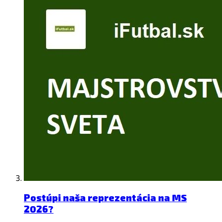
Postúpi naša reprezentácia na MS
2026?