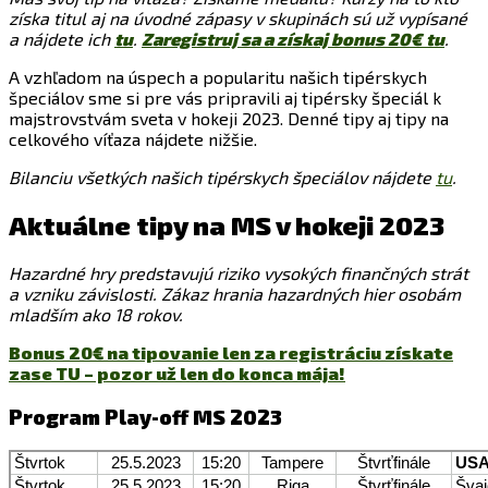
získa titul aj na úvodné zápasy v skupinách sú už vypísané
a nájdete ich
tu
.
Zaregistruj sa a získaj bonus 20€
tu
.
A vzhľadom na úspech a popularitu našich tipérskych
špeciálov sme si pre vás pripravili aj tipérsky špeciál k
majstrovstvám sveta v hokeji 2023. Denné tipy aj tipy na
celkového víťaza nájdete nižšie.
Bilanciu všetkých našich tipérskych špeciálov nájdete
tu
.
Aktuálne tipy na MS v hokeji 2023
Hazardné hry predstavujú riziko vysokých finančných strát
a vzniku závislosti. Zákaz hrania hazardných hier osobám
mladším ako 18 rokov.
Bonus 20€ na tipovanie len za registráciu získate
zase TU – pozor už len do konca mája!
Program Play-off MS 2023