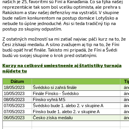
našich je 25, favoritmi sú Finí a Kanaďania. Čo sa týka našej
reprezentácie tak som bol vcelku optimista, ale prehra s
Rakúskom a stav našej defenzívy ma vystrašil. V skupine
bude našim konkurentom na postup domáce Lotyšsko a
nebude to úplne jednoduché. Asi si teda tradičný tip na
postup zo skupiny odpustím.
Z ostatných možností sa mi zatiaľ najviac páči kurz na to, že
Česi získajú medailu. A silno zvažujem aj tip na to, že Fíni
budú opäť hrať finále. Takisto mi pripadá, že Fíni a Švédi
budú vo svojej skupine o krok pred ostatnými.
Kurzy na celkové umiestnenie aj štatistiky turnaja
nájdete tu