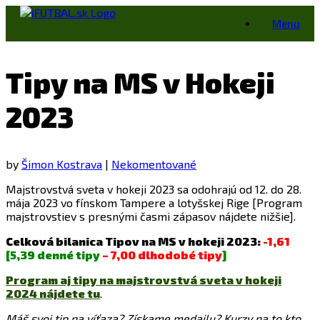
Skip
Menu
to
content
Tipy na MS v Hokeji
2023
by
Šimon Kostrava
|
Nekomentované
Majstrovstvá sveta v hokeji 2023 sa odohrajú od 12. do 28.
mája 2023 vo fínskom Tampere a lotyšskej Rige [Program
majstrovstiev s presnými časmi zápasov nájdete nižšie].
Celková bilanica Tipov na MS v hokeji 2023:
-1,61
[5,39 denné tipy
– 7,00 dlhodobé tipy
]
Program aj tipy na majstrovstvá sveta v hokeji
2024 nájdete tu
.
Máš svoj tip na víťaza? Získame medailu? Kurzy na to kto