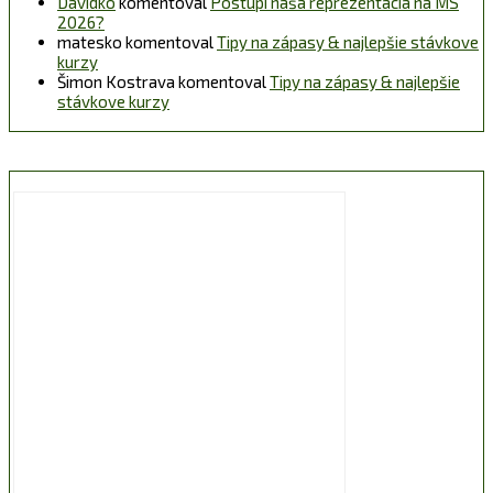
Davidko
komentoval
Postúpi naša reprezentácia na MS
2026?
matesko
komentoval
Tipy na zápasy & najlepšie stávkove
kurzy
Šimon Kostrava
komentoval
Tipy na zápasy & najlepšie
stávkove kurzy