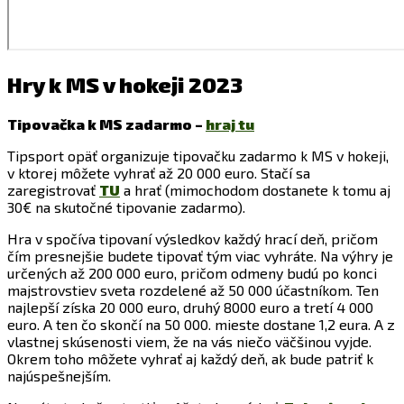
Hry k MS v hokeji 2023
Tipovačka k MS zadarmo –
hraj tu
Tipsport opäť organizuje tipovačku zadarmo k MS v hokeji,
v ktorej môžete vyhrať až 20 000 euro. Stačí sa
zaregistrovať
TU
a hrať (mimochodom dostanete k tomu aj
30€ na skutočné tipovanie zadarmo).
Hra v spočíva tipovaní výsledkov každý hrací deň, pričom
čím presnejšie budete tipovať tým viac vyhráte. Na výhry je
určených až 200 000 euro, pričom odmeny budú po konci
majstrovstiev sveta rozdelené až 50 000 účastníkom. Ten
najlepší získa 20 000 euro, druhý 8000 euro a tretí 4 000
euro. A ten čo skončí na 50 000. mieste dostane 1,2 eura. A z
vlastnej skúsenosti viem, že na vás niečo väčšinou vyjde.
Okrem toho môžete vyhrať aj každý deň, ak bude patriť k
najúspešnejším.