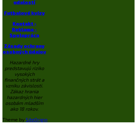
udalostí
Futbalové kvízy
Kontakt -
Reklama -
Spolupráca
Zásady ochrany
osobných údajov
Hazardné hry
predstavujú riziko
vysokých
finančných strát a
vzniku závislosti.
Zákaz hrania
hazardných hier
osobám mladším
ako 18 rokov.
Theme by
SiteOrigin