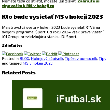
Nemáte teda čo stratiť, môžete len získať.
Zahrajte si
tipovačku k MS v hokeji tu
.
Kto bude vysielať MS v hokeji 2023
Majstrovstvá sveta v hokeji 2023 bude vysielať RTVS na
svojom programe :Šport. Od roku 2024 však práva vlastní
JOJ Group, prevádzkujúca stanicu JOJ Šport.
Zdieľajte:
Posted in
BLOG
,
Hokejový zápisník
,
Tipérov pomocník
,
Tipy
and tagged
MS v hokeji 2023
.
Related Posts