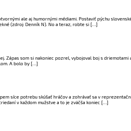
tvornými ale aj humornými médiami. Postaviť pýchu slovenského
kné (zdroj: Denník N). No a teraz, robte si […]
 nej. Zápas som si nakoniec pozrel, vybojoval boj s driemotami
lom. A bolo by […]
ápem síce potrebu skúšať hráčov a zohrávať sa v reprezentačno
triedaní v každom mužstve a to je zväčša koniec […]