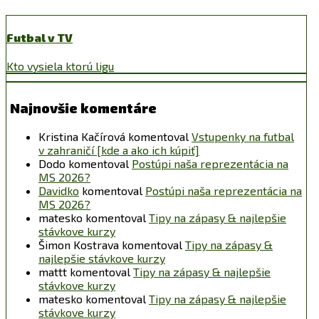
Futbal v TV
Kto vysiela ktorú ligu
Najnovšie komentáre
Kristina Kačírová
komentoval
Vstupenky na futbal
v zahraničí [kde a ako ich kúpiť]
Dodo
komentoval
Postúpi naša reprezentácia na
MS 2026?
Davidko
komentoval
Postúpi naša reprezentácia na
MS 2026?
matesko
komentoval
Tipy na zápasy & najlepšie
stávkove kurzy
Šimon Kostrava
komentoval
Tipy na zápasy &
najlepšie stávkove kurzy
mattt
komentoval
Tipy na zápasy & najlepšie
stávkove kurzy
matesko
komentoval
Tipy na zápasy & najlepšie
stávkove kurzy