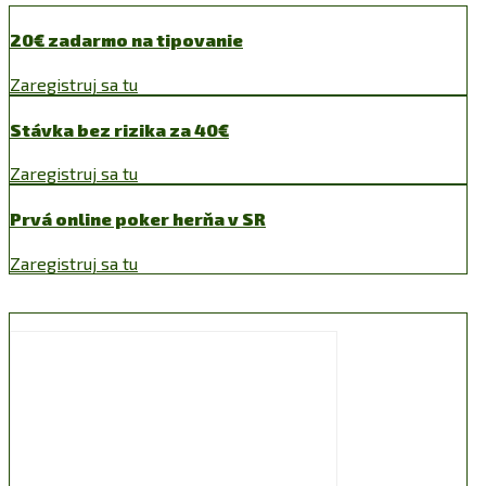
20€ zadarmo na tipovanie
Zaregistruj sa tu
Stávka bez rizika za 40€
Zaregistruj sa tu
Prvá online poker herňa v SR
Zaregistruj sa tu