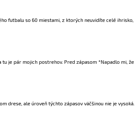
 futbalu so 60 miestami, z ktorých neuvidíte celé ihrisko,
 a tu je pár mojich postrehov. Pred zápasom *Napadlo mi, že
m drese, ale úroveň týchto zápasov väčšinou nie je vysoká.