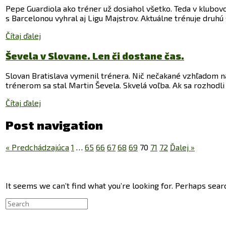
Pepe Guardiola ako tréner už dosiahol všetko. Teda v klubo
s Barcelonou vyhral aj Ligu Majstrov. Aktuálne trénuje druhú 
Čítaj ďalej
Ševela v Slovane. Len či dostane čas.
Slovan Bratislava vymenil trénera. Nič nečakané vzhľadom na
trénerom sa stal Martin Ševela. Skvelá voľba. Ak sa rozhodli 
Čítaj ďalej
Post navigation
« Predchádzajúca
1
…
65
66
67
68
69
70
71
72
Ďalej »
It seems we can’t find what you’re looking for. Perhaps sear
Search
for: