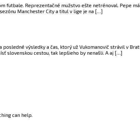
vom futbale. Reprezentačné mužstvo ešte netrénoval. Pepe má p
sezónu Manchester City a titul v lige je na […]
 posledné výsledky a čas, ktorý už Vukomanovič strávil v Brat
ísť slovenskou cestou, tak lepšieho by nenašli. A aj […]
ching can help.