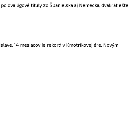
o dva ligové tituly zo Španielska aj Nemecka, dvakrát ešte
islave. 14 mesiacov je rekord v Kmotríkovej ére. Novým