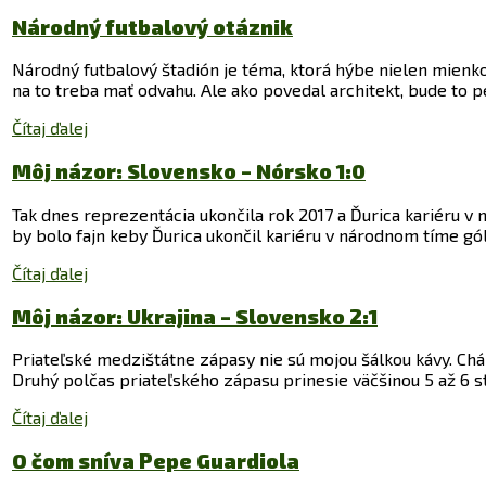
Národný futbalový otáznik
Národný futbalový štadión je téma, ktorá hýbe nielen mienko
na to treba mať odvahu. Ale ako povedal architekt, bude to pe
Čítaj ďalej
Môj názor: Slovensko – Nórsko 1:0
Tak dnes reprezentácia ukončila rok 2017 a Ďurica kariéru v
by bolo fajn keby Ďurica ukončil kariéru v národnom tíme gó
Čítaj ďalej
Môj názor: Ukrajina – Slovensko 2:1
Priateľské medzištátne zápasy nie sú mojou šálkou kávy. Ch
Druhý polčas priateľského zápasu prinesie väčšinou 5 až 6 s
Čítaj ďalej
O čom sníva Pepe Guardiola