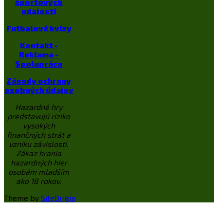
športových
udalostí
Futbalové kvízy
Kontakt -
Reklama -
Spolupráca
Zásady ochrany
osobných údajov
Hazardné hry
predstavujú riziko
vysokých
finančných strát a
vzniku závislosti.
Zákaz hrania
hazardných hier
osobám mladším
ako 18 rokov.
Theme by
SiteOrigin