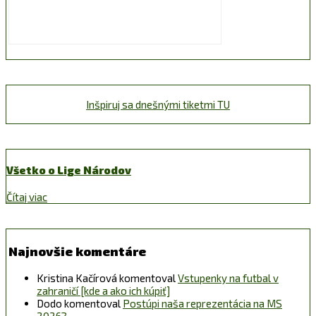
Inšpiruj sa dnešnými tiketmi TU
Všetko o Lige Národov
Čítaj viac
Najnovšie komentáre
Kristina Kačírová
komentoval
Vstupenky na futbal v
zahraničí [kde a ako ich kúpiť]
Dodo
komentoval
Postúpi naša reprezentácia na MS
2026?