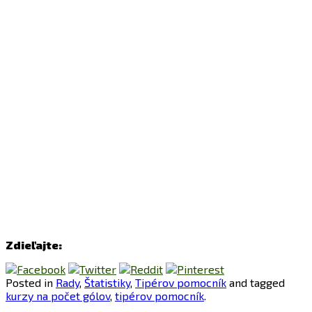
Zdieľajte:
Posted in
Rady
,
Štatistiky
,
Tipérov pomocník
and tagged
kurzy na počet gólov
,
tipérov pomocník
.