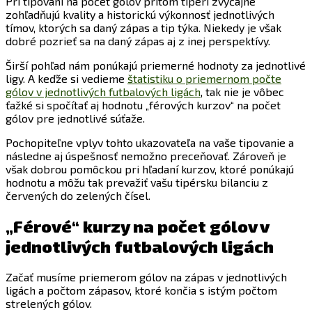
Pri tipovaní na počet gólov pritom tipéri zvyčajne
zohľadňujú kvality a historickú výkonnosť jednotlivých
tímov, ktorých sa daný zápas a tip týka. Niekedy je však
dobré pozrieť sa na daný zápas aj z inej perspektívy.
Širší pohľad nám ponúkajú priemerné hodnoty za jednotlivé
ligy. A keďže si vedieme
štatistiku o priemernom počte
gólov v jednotlivých futbalových ligách
, tak nie je vôbec
ťažké si spočítať aj hodnotu „férových kurzov“ na počet
gólov pre jednotlivé súťaže.
Pochopiteľne vplyv tohto ukazovateľa na vaše tipovanie a
následne aj úspešnosť nemožno preceňovať. Zároveň je
však dobrou pomôckou pri hľadaní kurzov, ktoré ponúkajú
hodnotu a môžu tak prevažiť vašu tipérsku bilanciu z
červených do zelených čísel.
„Férové“ kurzy na počet gólov v
jednotlivých futbalových ligách
Začať musíme priemerom gólov na zápas v jednotlivých
ligách a počtom zápasov, ktoré končia s istým počtom
strelených gólov.