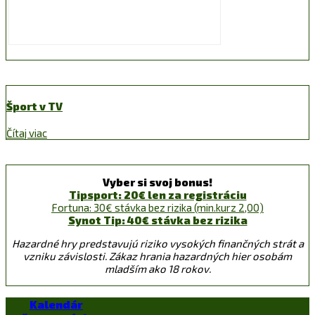
Šport v TV
Čítaj viac
Vyber si svoj bonus!
Tipsport: 20€ len za registráciu
Fortuna: 30€ stávka bez rizika (min.kurz 2,00)
Synot Tip: 40€ stávka bez rizika
Hazardné hry predstavujú riziko vysokých finančných strát a
vzniku závislosti. Zákaz hrania hazardných hier osobám
mladším ako 18 rokov.
Kalendár