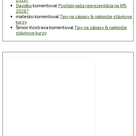
Davidko
komentoval
Postúpi naša reprezentácia na MS
2026?
matesko
komentoval
Tipy na zápasy & najlepšie stávkove
kurzy
Šimon Kostrava
komentoval
Tipy na zápasy & najlepšie
stávkove kurzy