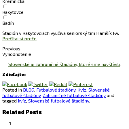
Kremnička
Rakytovce
Badín
Štadión v Rakytovciach využíva seniorský tím Hamšík FA.
Prečítaj si prečo
.
Previous
Vyhodnotenie
Slovenské aj zahraničné štadióny, ktoré sme navštívili
.
Zdieľajte:
Posted in
BLOG
,
Futbalové štadióny
,
Kvíz
,
Slovenské
futbalové štadióny
,
Zahraničné futbalové štadióny
and
tagged
kvíz
,
Slovenské futbalové štadióny
.
Related Posts