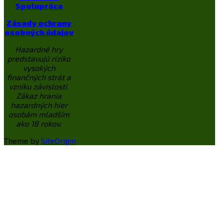
Spolupráca
Zásady ochrany
osobných údajov
Hazardné hry
predstavujú riziko
vysokých
finančných strát a
vzniku závislosti.
Zákaz hrania
hazardných hier
osobám mladším
ako 18 rokov.
Theme by
SiteOrigin