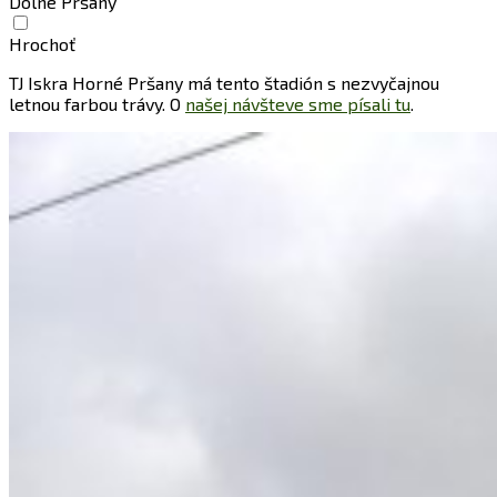
Dolné Pršany
Hrochoť
TJ Iskra Horné Pršany má tento štadión s nezvyčajnou
letnou farbou trávy. O
našej návšteve sme písali tu
.