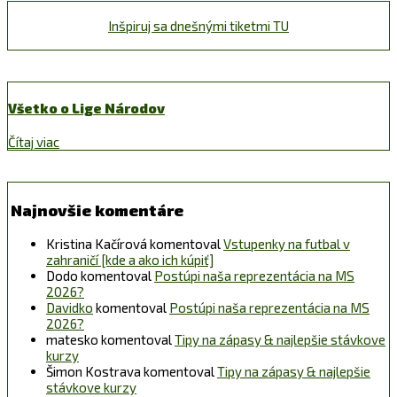
Inšpiruj sa dnešnými tiketmi TU
Všetko o Lige Národov
Čítaj viac
Najnovšie komentáre
Kristina Kačírová
komentoval
Vstupenky na futbal v
zahraničí [kde a ako ich kúpiť]
Dodo
komentoval
Postúpi naša reprezentácia na MS
2026?
Davidko
komentoval
Postúpi naša reprezentácia na MS
2026?
matesko
komentoval
Tipy na zápasy & najlepšie stávkove
kurzy
Šimon Kostrava
komentoval
Tipy na zápasy & najlepšie
stávkove kurzy