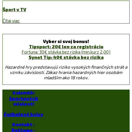
Šport v TV
Čítaj viac
Vyber si svoj bonus!
Tipsport: 20€ len za registráciu
Fortuna: 30€ stávka bez rizika (min.kurz 2,00)
Synot Tip: 40€ stávka bez rizika
Hazardné hry predstavujú riziko vysokých finančných strát a
vzniku závislosti. Zákaz hrania hazardných hier osobám
mladším ako 18 rokov.
Kalendár
športových
udalostí
Futbalové kvízy
Kontakt -
Reklama -