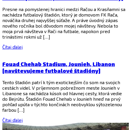
Presne na pomyslenej hranici medzi Račou a Krasňamni sa
nachádza futbalový štadión, ktorý je domovom FK Rača,
nováčika druhej najvyššej súťaže. A práve úvodný zápas
nového ročníka bol dôvodom mojej návštevy. Nebola to
moja prvá návšteva v Rači na futbale, napokon pred
trinástimi rokmi už […]
Čítaj ďalej
Fouad Chehab Stadium, Jounieh, Libanon
[navštevujeme futbalové štadióny]
Tento štadión patrí k tým exotickejším čo som na svojich
cestách videl. V príjemnom pobrežnom meste Jounieh v
Libanone sa nachádza kúsok od hlavnej cesty, ktorá vedie
do Bejrútu. Štadión Fouad Chehab v Jounieh hneď na prvý
pohľad upúta v týchto končinách neobvyklou sýtozelenou
farbou […]
Čítaj ďalej