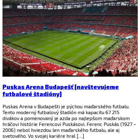
Puskas Arena Budapešť [navštevujeme
futbalové štadióny]
Puskas Arena v Budapešti je pýchou maďarského futbalu.
Tento moderný futbalový štadión má kapacitu 67 215
divákov a pomenovaný je azda po najlepšom maďarskom
hráčovi histórie Ferencovi Puskásovi. Ferenc Puskás (1927 –
2006) nebol hviezdou len maďarského futbalu, ale aj
svetového. Vo svojej kariére hral […]