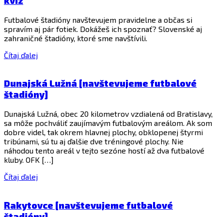
kvíz
Futbalové štadióny navštevujem pravidelne a občas si
spravím aj pár fotiek. Dokážeš ich spoznať? Slovenské aj
zahraničné štadióny, ktoré sme navštívili.
Čítaj ďalej
Dunajská Lužná [navštevujeme futbalové
štadióny]
Dunajská Lužná, obec 20 kilometrov vzdialená od Bratislavy,
sa môže pochváliť zaujímavým futbalovým areálom. Ak som
dobre videl, tak okrem hlavnej plochy, obklopenej štyrmi
tribúnami, sú tu aj ďalšie dve tréningové plochy. Nie
náhodou tento areál v tejto sezóne hostí až dva futbalové
kluby. OFK […]
Čítaj ďalej
Rakytovce [navštevujeme futbalové
štadióny]