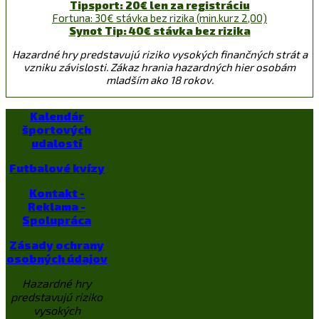
Tipsport: 20€ len za registráciu
Fortuna: 30€ stávka bez rizika (min.kurz 2,00)
Synot Tip: 40€ stávka bez rizika
Hazardné hry predstavujú riziko vysokých finančných strát a
vzniku závislosti. Zákaz hrania hazardných hier osobám
mladším ako 18 rokov.
Kalendár
športových
udalostí
Futbalové kvízy
Kontakt -
Reklama -
Spolupráca
Zásady ochrany
osobných údajov
Hazardné hry
predstavujú riziko
vysokých