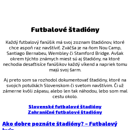
Futbalové štadióny
Každý futbalový fanúšik má svoj zoznam štadiónov, ktoré
chce aspoň raz navštíviť. Zväčša je na ňom Nou Camp,
Santiago Bernabeu, Wembley či Stamford Bridge. Avšak
okrem týchto známych miest sú aj štadióny, na ktoré
nechodia desaťtisíce fanúšikov každý víkend a napriek tomu
majú svoj šarm.
Aj preto som sa rozhodol dokumentovať štadióny, ktoré na
svojich potulkách Slovenskom či svetom navštívim. Či už
zámerne kvôli zápasu, alebo len tak náhodou, lebo som mal
cestu okolo.
Slovenské futbalové štadióny
Zahraničné futbalové štadióny
Ako dobre poznáte štadióny? – Futbalový