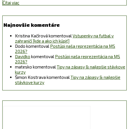
Čítaj viac
Najnovšie komentáre
Kristina Kačírová
komentoval
Vstupenky na futbal v
zahraničí [kde a ako ich kúpiť]
Dodo
komentoval
Postúpi naša reprezentácia na MS
2026?
Davidko
komentoval
Postúpi naša reprezentácia na MS
2026?
matesko
komentoval
Tipy na zápasy & najlepšie stávkove
kurzy
Šimon Kostrava
komentoval
Tipy na zápasy & najlepšie
stávkove kurzy