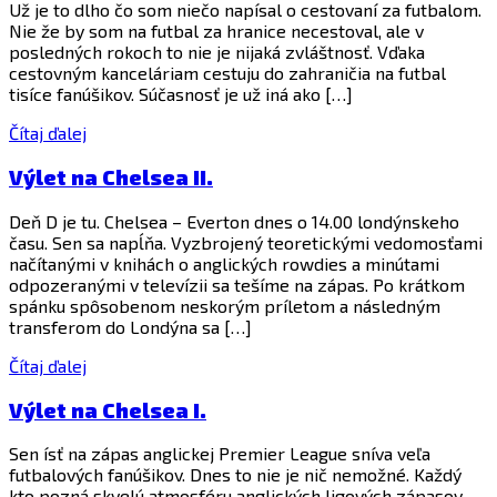
Už je to dlho čo som niečo napísal o cestovaní za futbalom.
Nie že by som na futbal za hranice necestoval, ale v
posledných rokoch to nie je nijaká zvláštnosť. Vďaka
cestovným kanceláriam cestuju do zahraničia na futbal
tisíce fanúšikov. Súčasnosť je už iná ako […]
Čítaj ďalej
Výlet na Chelsea II.
Deň D je tu. Chelsea – Everton dnes o 14.00 londýnskeho
času. Sen sa napĺňa. Vyzbrojený teoretickými vedomosťami
načítanými v knihách o anglických rowdies a minútami
odpozeranými v televízii sa tešíme na zápas. Po krátkom
spánku spôsobenom neskorým príletom a následným
transferom do Londýna sa […]
Čítaj ďalej
Výlet na Chelsea I.
Sen ísť na zápas anglickej Premier League sníva veľa
futbalových fanúšikov. Dnes to nie je nič nemožné. Každý
kto pozná skvelú atmosféru anglických ligových zápasov