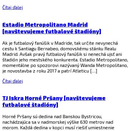
Čítaj ďalej
Estadio Metropolitano Madrid
[navštevujeme futbalové štadióny]
Ak je futbalový fanúšik v Madride, tak určite nevynechá
cestu k Santiagu Bernabeo, domovskému stánku Realu
Madrid. Avšak pravý futbalový fanúšik si nenechá ujsť ani
štadión jeho mestského konkurenta. Estadio Metropolitano,
momentálne po spozorovi nazývaný Wanda Metropolitano,
je novostavba z roku 2017 a patrí Atleticu […]
Čítaj ďalej
TJ Iskra Horné Pršany [navštevujeme
futbalové štadióny]
Horné Pršany sú dedina nad Banskou Bystricou,
nachádzajúca sa v nadmorskej výške 630 metrov nad
morom. Každá dedina v kopci musí riešiť umiestnenie