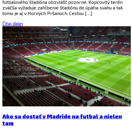
futbalového štadióna obzvlášť pozorne. Kopcovitý terén
zväčša vyžaduje zahĺbenie štadiónu do úpätia svahu a tak
tomu je aj v Horných Pršanoch. Cestou […]
Čítaj ďalej
Ako sa dostať v Madride na futbal a nielen
tam