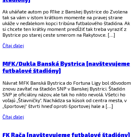
Ak uháňate autom po R1ke z Banskej Bystrice do Zvolena
tak sa vám v istom krátkom momente na pravej strane
ukáže v neďalekom kopci tribúna futbalového štadióna. Ak
si chcete ten krátky moment predĺžiť tak treba vyraziť z
Bystrice po starej ceste smerom na Rakytovce. […]
Čítaj ďalej
MFK/Dukla Banská Bystrica [navštevujeme
futbalové štadióny]
Návrat MFK Banská Bystrica do Fortuna Ligy bol dôvodom
znovu zavítať na štadión SNP v Banskej Bystrici. Štadión
SNP je oficiálny názov, ale tak ho nikto nevolá. Všetci ho
voľajú „Štiavničky“. Nachádza sa kúsok od centra mesta, v
„športovej“ štvrti hneď oproti športovej hale a […]
Čítaj ďalej
FK Rača [navštevujeme futbalové štadióny]