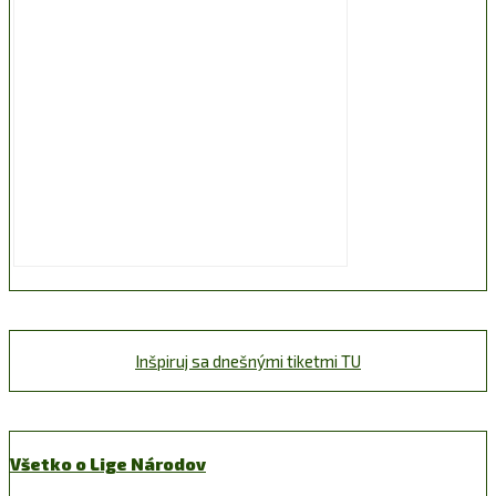
Inšpiruj sa dnešnými tiketmi TU
Všetko o Lige Národov